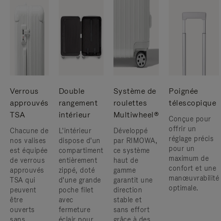
Verrous
Double
Système de
Poignée
approuvés
rangement
roulettes
télescopique
TSA
intérieur
Multiwheel®
Conçue pour
offrir un
Chacune de
L'intérieur
Développé
réglage précis
nos valises
dispose d'un
par RIMOWA,
pour un
est équipée
compartiment
ce système
maximum de
de verrous
entièrement
haut de
confort et une
approuvés
zippé, doté
gamme
manœuvrabilité
TSA qui
d'une grande
garantit une
optimale.
peuvent
poche filet
direction
être
avec
stable et
ouverts
fermeture
sans effort
sans
éclair pour
grâce à des