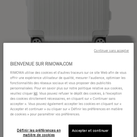
Continuer sans accepter
Voir en 3D
BIENVENUE SUR RIMOWA.COM
RIMOWA utilise des cookies et d’autres traceurs sur ce site Web afin de vous
ESSENTIAL
offrir une expérience utilisateur de qualité, mesurer l’audience, optimiser les
770,00 €
Cabin
fonctionnalités des réseaux sociaux et vous proposer des publicités
personnalisées. Pour en savoir plus sur notre politique relative aux cookies,
Guide des tailles
veuillez cliquer
ici
. Vous pouvez refuser le dépôt des cookies, à l'exception
des cookies strictement nécessaires, en cliquant sur « Continuer sans
Cabin
55 x 39 x 23 cm
accepter ». Vous pouvez également accepter les cookies en cliquant sur «
Taille
Accepter et continuer » ou cliquer sur « Définir les préférences en matière
de cookies » pour paramétrer vos préférences.
Couleur
Blanc brillant
BRILLANT
Définir les préférences en
Accepter et continuer
matière de cookies