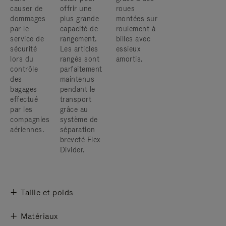
causer de
offrir une
roues
dommages
plus grande
montées sur
par le
capacité de
roulement à
service de
rangement.
billes avec
sécurité
Les articles
essieux
lors du
rangés sont
amortis.
contrôle
parfaitement
des
maintenus
bagages
pendant le
effectué
transport
par les
grâce au
compagnies
système de
aériennes.
séparation
breveté Flex
Divider.
Taille et poids
Matériaux