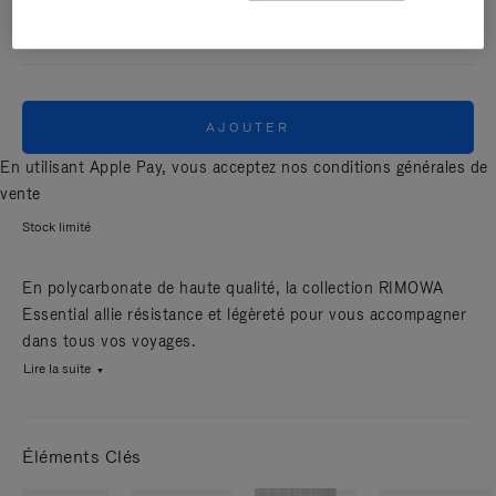
MAT
AJOUTER
En utilisant Apple Pay, vous acceptez nos
conditions générales de
vente
Stock limité
En polycarbonate de haute qualité, la collection RIMOWA
Essential allie résistance et légèreté pour vous accompagner
dans tous vos voyages.
Lire la suite
Éléments Clés