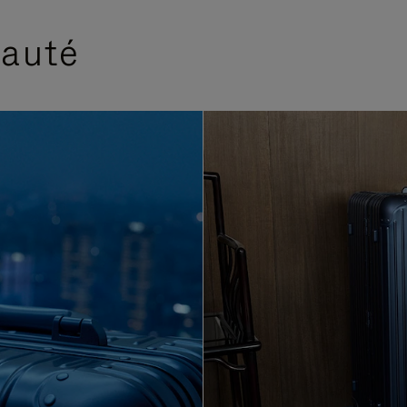
eauté