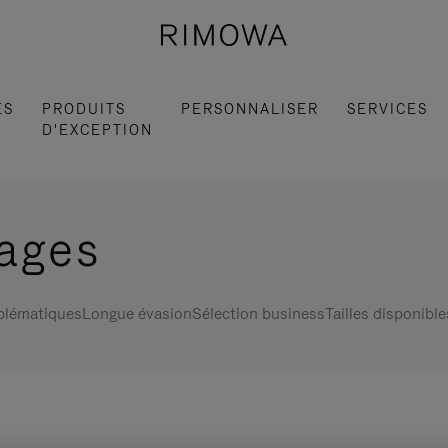
ES
PRODUITS
PERSONNALISER
SERVICES
D'EXCEPTION
gages
blématiques
Longue évasion
Sélection business
Tailles disponible