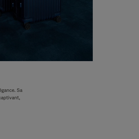
légance. Sa
captivant,