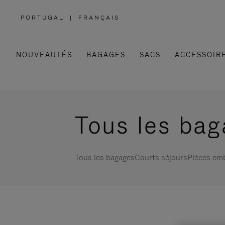
PORTUGAL
|
FRANÇAIS
,
SÉLECTIONNEZ
VOTRE
RÉGION
NOUVEAUTÉS
BAGAGES
SACS
ACCESSOIR
Tous les ba
Tous les bagages
Courts séjours
Pièces em