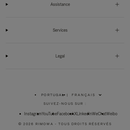
Assistance
Services
Legal
PORTUGAL
|
,
SÉLECTIONNEZ
SUIVEZ-NOUS SUR :
VOTRE
RÉGION
Instagram
YouTube
Facebook
X
LinkedIn
WeChat
Weibo
© 2026 RIMOWA - TOUS DROITS RÉSERVÉS