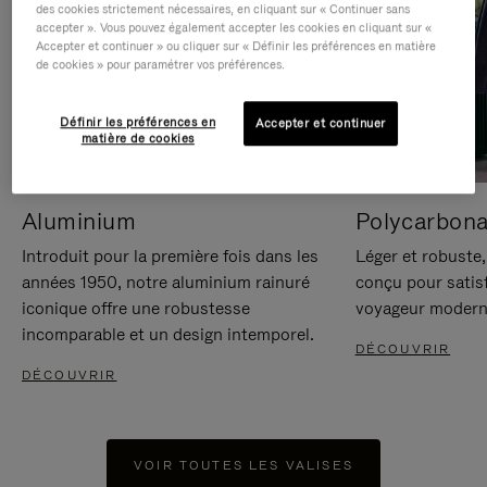
des cookies strictement nécessaires, en cliquant sur « Continuer sans
accepter ». Vous pouvez également accepter les cookies en cliquant sur «
Accepter et continuer » ou cliquer sur « Définir les préférences en matière
de cookies » pour paramétrer vos préférences.
Définir les préférences en
Accepter et continuer
matière de cookies
Aluminium
Polycarbona
Introduit pour la première fois dans les
Léger et robuste,
années 1950, notre aluminium rainuré
conçu pour satisf
iconique offre une robustesse
voyageur modern
incomparable et un design intemporel.
DÉCOUVRIR
DÉCOUVRIR
VOIR TOUTES LES VALISES