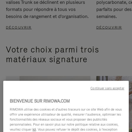
valises Trunk se déclinent en plusieurs
polycarbonate, c
formats pour répondre à tous vos
parfaits pour des
besoins de rangement et d'organisation.
semaines.
DÉCOUVRIR
DÉCOUVRIR
Votre choix parmi trois
matériaux signature
Continuer sans accepter
BIENVENUE SUR RIMOWA.COM
RIMOWA utilise des cookies et d’autres traceurs sur ce site Web afin de vous
offrir une expérience utilisateur de qualité, mesurer l’audience, optimiser les
fonctionnalités des réseaux sociaux et vous proposer des publicités
personnalisées. Pour en savoir plus sur notre politique relative aux cookies,
veuillez cliquer
ici
. Vous pouvez refuser le dépôt des cookies, à l'exception