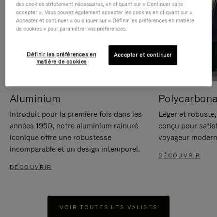
des cookies strictement nécessaires, en cliquant sur « Continuer sans
accepter ». Vous pouvez également accepter les cookies en cliquant sur «
Accepter et continuer » ou cliquer sur « Définir les préférences en matière
de cookies » pour paramétrer vos préférences.
Définir les préférences en
Accepter et continuer
matière de cookies
Aluminium
Polycarbona
Introduit pour la première fois dans les
Léger et robuste,
années 1950, notre aluminium rainuré
conçu pour satisf
iconique offre une robustesse
voyageur modern
incomparable et un design intemporel.
DÉCOUVRIR
DÉCOUVRIR
VOIR TOUTES LES VALISES