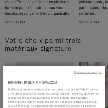
valises Trunk se déclinent en plusieurs
polycarbonate, c
formats pour répondre à tous vos
parfaits pour des
besoins de rangement et d'organisation.
semaines.
DÉCOUVRIR
DÉCOUVRIR
Votre choix parmi trois
matériaux signature
Continuer sans accepter
BIENVENUE SUR RIMOWA.COM
RIMOWA utilise des cookies et d’autres traceurs sur ce site Web afin de vous
offrir une expérience utilisateur de qualité, mesurer l’audience, optimiser les
fonctionnalités des réseaux sociaux et vous proposer des publicités
personnalisées. Pour en savoir plus sur notre politique relative aux cookies,
veuillez cliquer
ici
. Vous pouvez refuser le dépôt des cookies, à l'exception