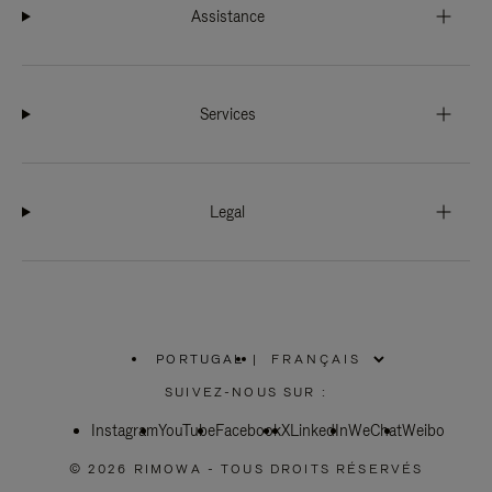
Assistance
Services
Legal
PORTUGAL
|
,
SÉLECTIONNEZ
SUIVEZ-NOUS SUR :
VOTRE
RÉGION
Instagram
YouTube
Facebook
X
LinkedIn
WeChat
Weibo
© 2026 RIMOWA - TOUS DROITS RÉSERVÉS