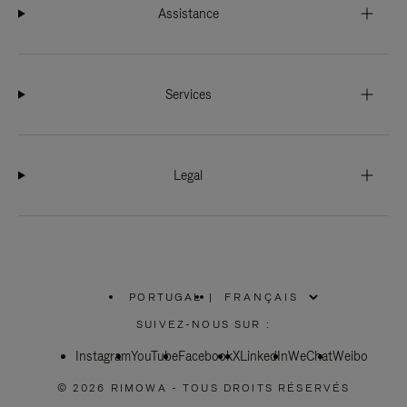
Assistance
Services
Legal
PORTUGAL
|
,
SÉLECTIONNEZ
SUIVEZ-NOUS SUR :
VOTRE
RÉGION
Instagram
YouTube
Facebook
X
LinkedIn
WeChat
Weibo
© 2026 RIMOWA - TOUS DROITS RÉSERVÉS