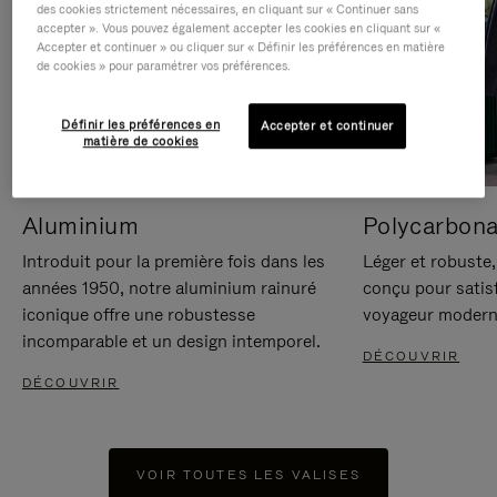
des cookies strictement nécessaires, en cliquant sur « Continuer sans
accepter ». Vous pouvez également accepter les cookies en cliquant sur «
Accepter et continuer » ou cliquer sur « Définir les préférences en matière
de cookies » pour paramétrer vos préférences.
Définir les préférences en
Accepter et continuer
matière de cookies
Aluminium
Polycarbona
Introduit pour la première fois dans les
Léger et robuste,
années 1950, notre aluminium rainuré
conçu pour satisf
iconique offre une robustesse
voyageur modern
incomparable et un design intemporel.
DÉCOUVRIR
DÉCOUVRIR
VOIR TOUTES LES VALISES