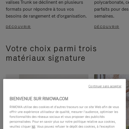
valises Trunk se déclinent en plusieurs
polycarbonate, c
formats pour répondre à tous vos
parfaits pour des
besoins de rangement et d'organisation.
semaines.
DÉCOUVRIR
DÉCOUVRIR
Votre choix parmi trois
matériaux signature
Continuer sans accepter
BIENVENUE SUR RIMOWA.COM
RIMOWA utilise des cookies et d’autres traceurs sur ce site Web afin de vous
offrir une expérience utilisateur de qualité, mesurer l’audience, optimiser les
fonctionnalités des réseaux sociaux et vous proposer des publicités
personnalisées. Pour en savoir plus sur notre politique relative aux cookies,
veuillez cliquer
ici
. Vous pouvez refuser le dépôt des cookies, à l'exception