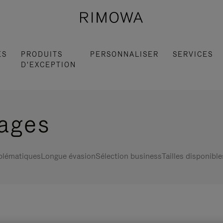
ES
PRODUITS
PERSONNALISER
SERVICES
D'EXCEPTION
gages
blématiques
Longue évasion
Sélection business
Tailles disponible