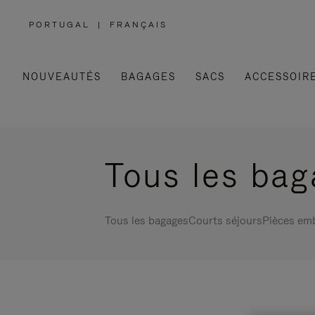
PORTUGAL
|
FRANÇAIS
,
SÉLECTIONNEZ
VOTRE
RÉGION
NOUVEAUTÉS
BAGAGES
SACS
ACCESSOIR
Tous les ba
Tous les bagages
Courts séjours
Pièces em