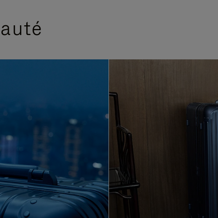
eauté