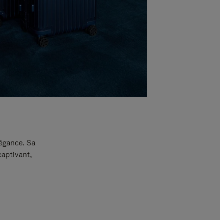
légance. Sa
captivant,