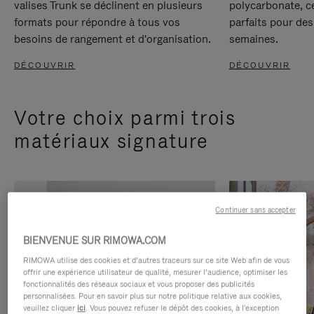
valises Trunk se déclinent en plusieurs
polycarbonate, c
formats pour répondre à tous vos
parfaits pour des
besoins de rangement et d'organisation.
semaines.
DÉCOUVRIR
DÉCOUVRIR
Votre choix parmi trois
matériaux signature
Continuer sans accepter
BIENVENUE SUR RIMOWA.COM
RIMOWA utilise des cookies et d’autres traceurs sur ce site Web afin de vous
offrir une expérience utilisateur de qualité, mesurer l’audience, optimiser les
fonctionnalités des réseaux sociaux et vous proposer des publicités
personnalisées. Pour en savoir plus sur notre politique relative aux cookies,
veuillez cliquer
ici
. Vous pouvez refuser le dépôt des cookies, à l'exception