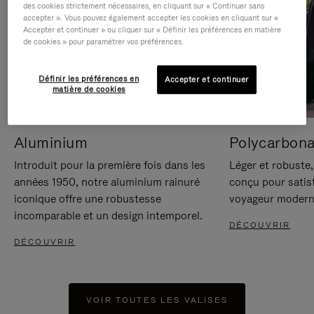
des cookies strictement nécessaires, en cliquant sur « Continuer sans
accepter ». Vous pouvez également accepter les cookies en cliquant sur «
Accepter et continuer » ou cliquer sur « Définir les préférences en matière
de cookies » pour paramétrer vos préférences.
Définir les préférences en
Accepter et continuer
matière de cookies
Aluminium
Polycarbona
Introduit pour la première fois dans les
Léger et robuste,
années 1950, notre aluminium rainuré
conçu pour satisf
iconique offre une robustesse
voyageur modern
incomparable et un design intemporel.
DÉCOUVRIR
DÉCOUVRIR
VOIR TOUTES LES VALISES