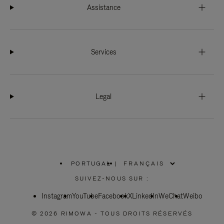
Assistance
Services
Legal
PORTUGAL
|
,
SÉLECTIONNEZ
SUIVEZ-NOUS SUR :
VOTRE
RÉGION
Instagram
YouTube
Facebook
X
LinkedIn
WeChat
Weibo
© 2026 RIMOWA - TOUS DROITS RÉSERVÉS