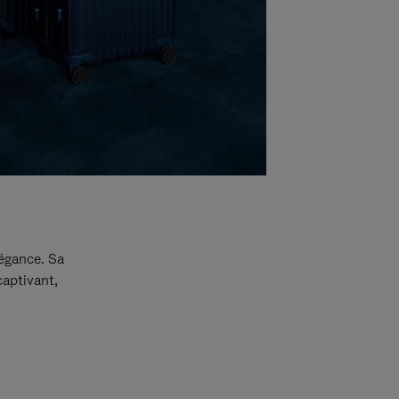
légance. Sa
captivant,