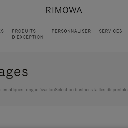
ES
PRODUITS
PERSONNALISER
SERVICES
D'EXCEPTION
gages
blématiques
Longue évasion
Sélection business
Tailles disponible