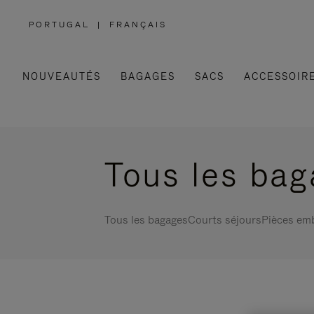
PORTUGAL
|
FRANÇAIS
,
SÉLECTIONNEZ
VOTRE
RÉGION
NOUVEAUTÉS
BAGAGES
SACS
ACCESSOIR
Tous les ba
Tous les bagages
Courts séjours
Pièces em