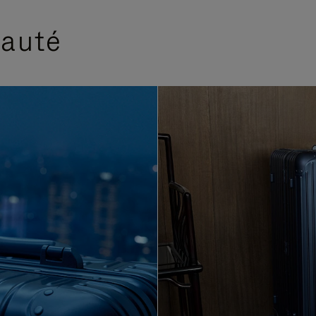
eauté