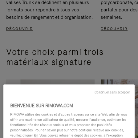
valises Trunk se déclinent en plusieurs
polycarbonate, c
formats pour répondre à tous vos
parfaits pour des
besoins de rangement et d'organisation.
semaines.
DÉCOUVRIR
DÉCOUVRIR
Votre choix parmi trois
matériaux signature
Continuer sans accepter
BIENVENUE SUR RIMOWA.COM
RIMOWA utilise des cookies et d’autres traceurs sur ce site Web afin de vous
offrir une expérience utilisateur de qualité, mesurer l’audience, optimiser les
fonctionnalités des réseaux sociaux et vous proposer des publicités
personnalisées. Pour en savoir plus sur notre politique relative aux cookies,
veuillez cliquer
ici
. Vous pouvez refuser le dépôt des cookies, à l'exception