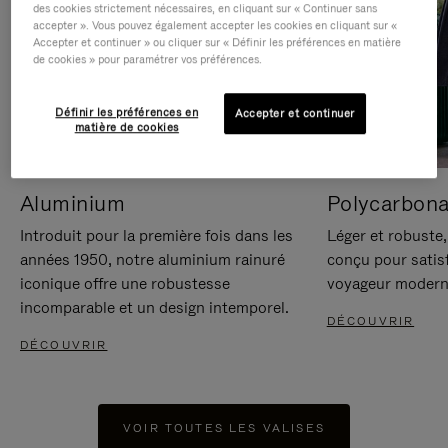
des cookies strictement nécessaires, en cliquant sur « Continuer sans
accepter ». Vous pouvez également accepter les cookies en cliquant sur «
Accepter et continuer » ou cliquer sur « Définir les préférences en matière
de cookies » pour paramétrer vos préférences.
Définir les préférences en
Accepter et continuer
matière de cookies
Aluminium
Polycarbona
Introduit pour la première fois dans les
Léger et robuste,
années 1950, notre aluminium rainuré
conçu pour satisf
iconique offre une robustesse
voyageur modern
incomparable et un design intemporel.
DÉCOUVRIR
DÉCOUVRIR
VOIR TOUTES LES VALISES