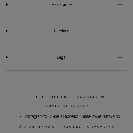
Assistance
Services
Legal
PORTUGAL
|
,
SÉLECTIONNEZ
SUIVEZ-NOUS SUR :
VOTRE
RÉGION
Instagram
YouTube
Facebook
X
LinkedIn
WeChat
Weibo
© 2026 RIMOWA - TOUS DROITS RÉSERVÉS