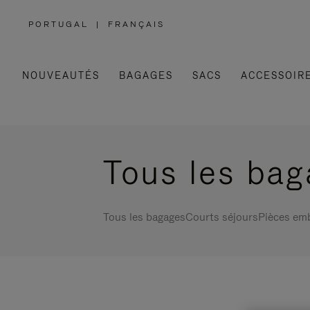
PORTUGAL
|
FRANÇAIS
,
SÉLECTIONNEZ
VOTRE
RÉGION
NOUVEAUTÉS
BAGAGES
SACS
ACCESSOIR
Tous les ba
Tous les bagages
Courts séjours
Pièces em