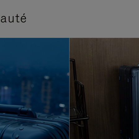
eauté