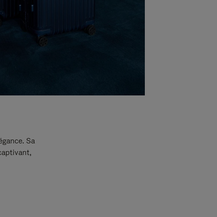
légance. Sa
captivant,