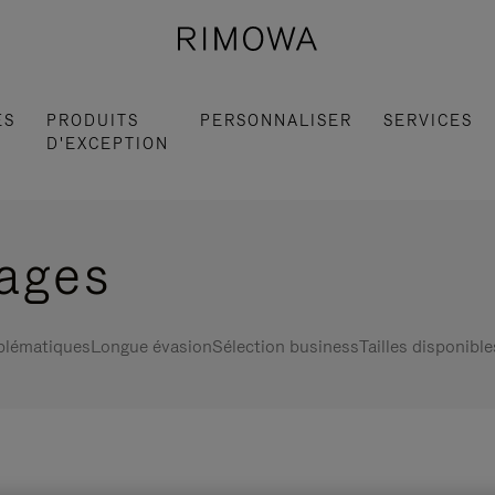
ES
PRODUITS
PERSONNALISER
SERVICES
D'EXCEPTION
gages
blématiques
Longue évasion
Sélection business
Tailles disponible