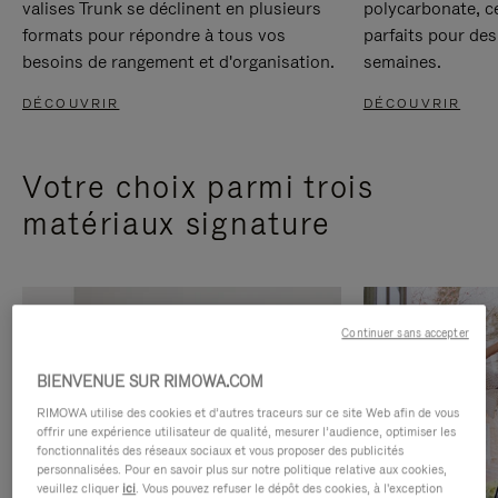
valises Trunk se déclinent en plusieurs
polycarbonate, c
formats pour répondre à tous vos
parfaits pour des
besoins de rangement et d'organisation.
semaines.
DÉCOUVRIR
DÉCOUVRIR
Votre choix parmi trois
matériaux signature
Continuer sans accepter
BIENVENUE SUR RIMOWA.COM
RIMOWA utilise des cookies et d’autres traceurs sur ce site Web afin de vous
offrir une expérience utilisateur de qualité, mesurer l’audience, optimiser les
fonctionnalités des réseaux sociaux et vous proposer des publicités
personnalisées. Pour en savoir plus sur notre politique relative aux cookies,
veuillez cliquer
ici
. Vous pouvez refuser le dépôt des cookies, à l'exception