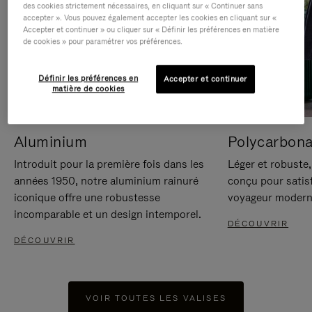
des cookies strictement nécessaires, en cliquant sur « Continuer sans
accepter ». Vous pouvez également accepter les cookies en cliquant sur «
Accepter et continuer » ou cliquer sur « Définir les préférences en matière
de cookies » pour paramétrer vos préférences.
Définir les préférences en
Accepter et continuer
matière de cookies
Aluminium
Polycarbona
Introduit pour la première fois dans les
Léger et robuste,
années 1950, notre aluminium rainuré
conçu pour satisf
iconique offre une robustesse
voyageur modern
incomparable et un design intemporel.
DÉCOUVRIR
DÉCOUVRIR
VOIR TOUTES LES VALISES