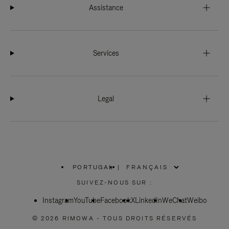
Assistance
Services
Legal
PORTUGAL
|
,
SÉLECTIONNEZ
SUIVEZ-NOUS SUR :
VOTRE
RÉGION
Instagram
YouTube
Facebook
X
LinkedIn
WeChat
Weibo
© 2026 RIMOWA - TOUS DROITS RÉSERVÉS