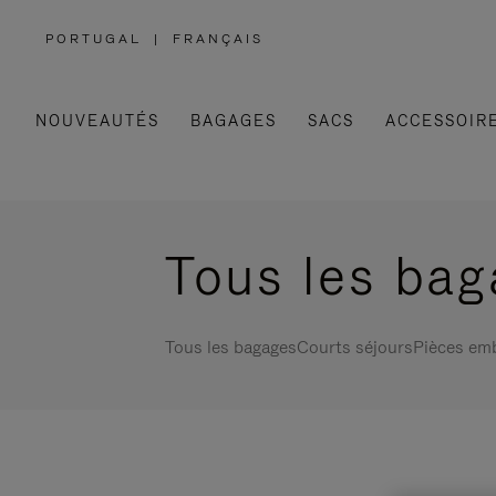
PORTUGAL
|
FRANÇAIS
,
SÉLECTIONNEZ
VOTRE
RÉGION
NOUVEAUTÉS
BAGAGES
SACS
ACCESSOIR
Tous les ba
Tous les bagages
Courts séjours
Pièces em