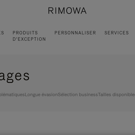
ES
PRODUITS
PERSONNALISER
SERVICES
D'EXCEPTION
gages
blématiques
Longue évasion
Sélection business
Tailles disponible