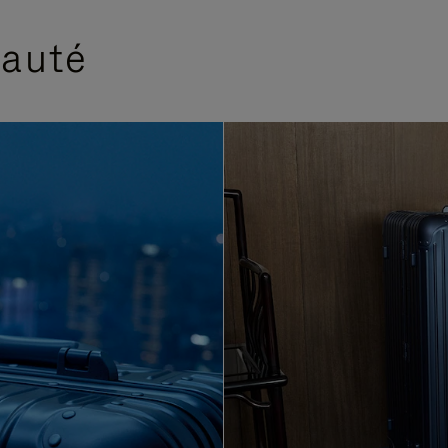
eauté