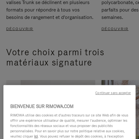
valises Trunk se déclinent en plusieurs
polycarbonate, c
formats pour répondre à tous vos
parfaits pour des
besoins de rangement et d'organisation.
semaines.
DÉCOUVRIR
DÉCOUVRIR
Votre choix parmi trois
matériaux signature
Continuer sans accepter
BIENVENUE SUR RIMOWA.COM
RIMOWA utilise des cookies et d’autres traceurs sur ce site Web afin de vous
offrir une expérience utilisateur de qualité, mesurer l’audience, optimiser les
fonctionnalités des réseaux sociaux et vous proposer des publicités
personnalisées. Pour en savoir plus sur notre politique relative aux cookies,
veuillez cliquer
ici
. Vous pouvez refuser le dépôt des cookies, à l'exception