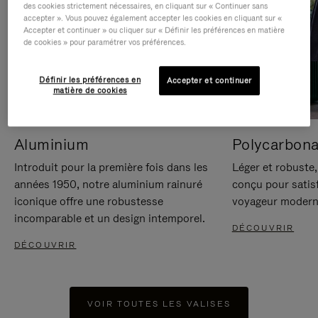
des cookies strictement nécessaires, en cliquant sur « Continuer sans
accepter ». Vous pouvez également accepter les cookies en cliquant sur «
Accepter et continuer » ou cliquer sur « Définir les préférences en matière
de cookies » pour paramétrer vos préférences.
Définir les préférences en
Accepter et continuer
matière de cookies
Aluminium
Polycarbona
Introduit pour la première fois dans les
Léger et robuste,
années 1950, notre aluminium rainuré
conçu pour satisf
iconique offre une robustesse
voyageur modern
incomparable et un design intemporel.
DÉCOUVRIR
DÉCOUVRIR
VOIR TOUTES LES VALISES