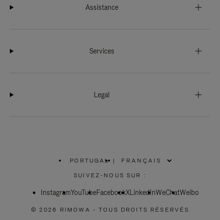
Assistance
Services
Legal
PORTUGAL
|
,
SÉLECTIONNEZ
SUIVEZ-NOUS SUR :
VOTRE
RÉGION
Instagram
YouTube
Facebook
X
LinkedIn
WeChat
Weibo
© 2026 RIMOWA - TOUS DROITS RÉSERVÉS