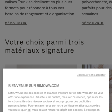
valises Trunk se déclinent en plusieurs
polycarbonate, c
formats pour répondre à tous vos
parfaits pour des
besoins de rangement et d'organisation.
semaines.
DÉCOUVRIR
DÉCOUVRIR
Votre choix parmi trois
matériaux signature
Continuer sans accepter
BIENVENUE SUR RIMOWA.COM
RIMOWA utilise des cookies et d’autres traceurs sur ce site Web afin de vous
offrir une expérience utilisateur de qualité, mesurer l’audience, optimiser les
fonctionnalités des réseaux sociaux et vous proposer des publicités
personnalisées. Pour en savoir plus sur notre politique relative aux cookies,
veuillez cliquer
ici
. Vous pouvez refuser le dépôt des cookies, à l'exception