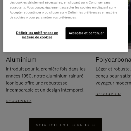
des cookies strictement nécessaires, en cliquant sur « Continuer sans
accepter ». Vous pouvez également accepter les cookies en cliquant sur «
Accepter et continuer » ou cliquer sur « Définir les préférences en matière
de cookies » pour paramétrer vos préférences.
Définir les préférences en
Accepter et continuer
matière de cookies
Aluminium
Polycarbona
Introduit pour la première fois dans les
Léger et robuste,
années 1950, notre aluminium rainuré
conçu pour satisf
iconique offre une robustesse
voyageur modern
incomparable et un design intemporel.
DÉCOUVRIR
DÉCOUVRIR
VOIR TOUTES LES VALISES