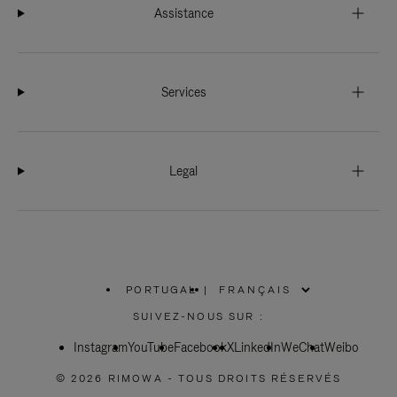
Assistance
Services
Legal
PORTUGAL
|
,
SÉLECTIONNEZ
SUIVEZ-NOUS SUR :
VOTRE
RÉGION
Instagram
YouTube
Facebook
X
LinkedIn
WeChat
Weibo
© 2026 RIMOWA - TOUS DROITS RÉSERVÉS