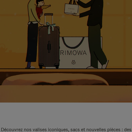
Découvrez nos valises iconiques, sacs et nouvelles pièces : des