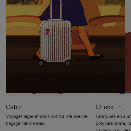
SUR
VEUILLEZ
POUR
CLIQUER
LA
POUR
METTRE
RÉACTIVER
EN
LE
PAUSE
SON
Cabin
Check-In
Voyagez léger et sans contrainte avec le
Fabriqués en alu
bagage cabine idéal.
polycarbonate, c
parfaits pour des