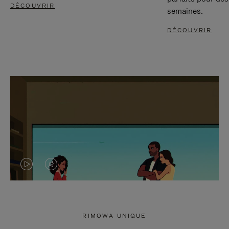
DÉCOUVRIR
semaines.
DÉCOUVRIR
LA
LE
VIDÉO
SON
N'EST
DE
RIMOWA UNIQUE
PAS
LA