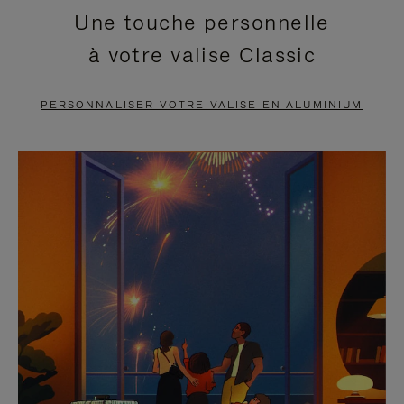
Une touche personnelle
EN
VIDÉO
à votre valise Classic
PAUSE,
EST
APPUYEZ
DÉSACTIVÉ.
PERSONNALISER VOTRE VALISE EN ALUMINIUM
SUR
VEUILLEZ
POUR
CLIQUER
LA
POUR
METTRE
RÉACTIVER
EN
LE
PAUSE
SON