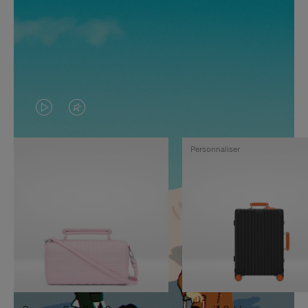
LA
LE
VIDÉO
SON
Personnaliser
N'EST
DE
PAS
LA
EN
VIDÉO
PAUSE,
EST
APPUYEZ
DÉSACTIVÉ.
SUR
VEUILLEZ