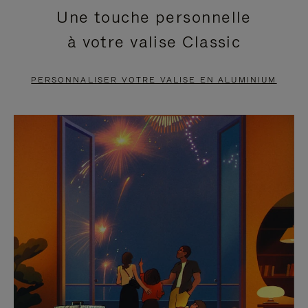
Une touche personnelle
EN
VIDÉO
à votre valise Classic
PAUSE,
EST
APPUYEZ
DÉSACTIVÉ.
PERSONNALISER VOTRE VALISE EN ALUMINIUM
SUR
VEUILLEZ
POUR
CLIQUER
LA
POUR
METTRE
RÉACTIVER
EN
LE
PAUSE
SON