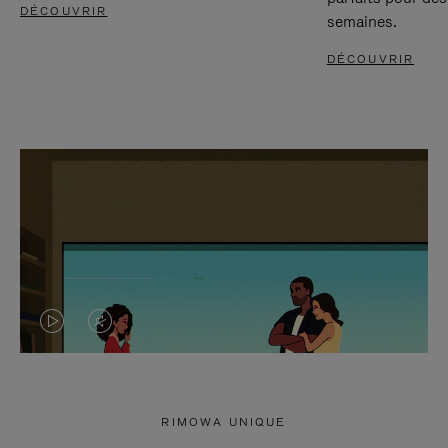
DÉCOUVRIR
semaines.
DÉCOUVRIR
LA
LE
VIDÉO
SON
N'EST
DE
RIMOWA UNIQUE
PAS
LA