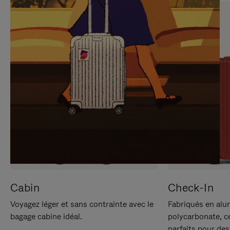
SUR
VEUILLEZ
POUR
CLIQUER
LA
POUR
METTRE
RÉACTIVER
EN
LE
PAUSE
SON
Cabin
Check-In
Voyagez léger et sans contrainte avec le
Fabriqués en alu
bagage cabine idéal.
polycarbonate, c
parfaits pour des