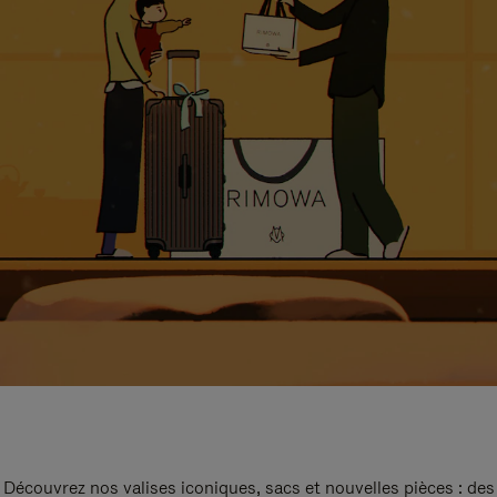
Découvrez nos valises iconiques, sacs et nouvelles pièces : des