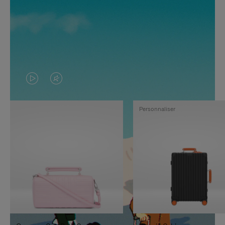
LA
LE
VIDÉO
SON
Personnaliser
N'EST
DE
PAS
LA
EN
VIDÉO
PAUSE,
EST
APPUYEZ
DÉSACTIVÉ.
SUR
VEUILLEZ