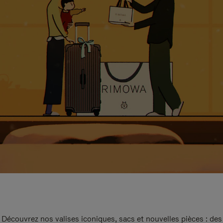
Découvrez nos valises iconiques, sacs et nouvelles pièces : des