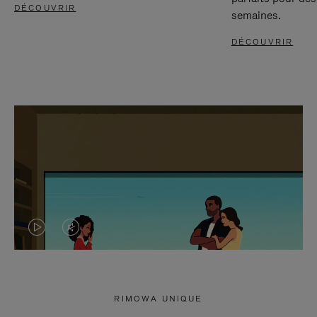
DÉCOUVRIR
semaines.
DÉCOUVRIR
LA
LE
VIDÉO
SON
N'EST
DE
RIMOWA UNIQUE
PAS
LA