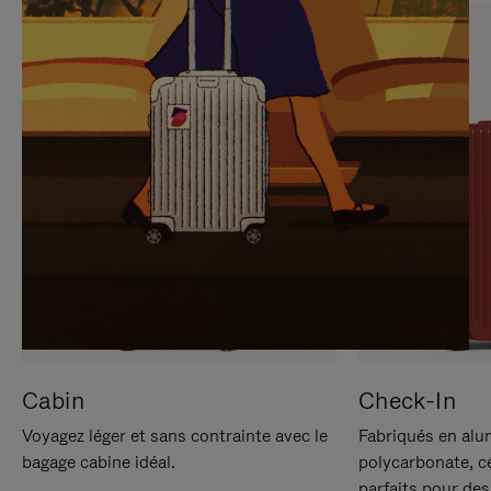
SUR
VEUILLEZ
POUR
CLIQUER
LA
POUR
METTRE
RÉACTIVER
EN
LE
PAUSE
SON
Cabin
Check-In
Voyagez léger et sans contrainte avec le
Fabriqués en alu
bagage cabine idéal.
polycarbonate, c
parfaits pour des