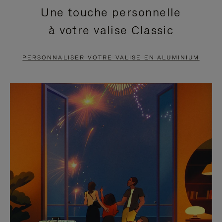
Une touche personnelle
EN
VIDÉO
à votre valise Classic
PAUSE,
EST
APPUYEZ
DÉSACTIVÉ.
PERSONNALISER VOTRE VALISE EN ALUMINIUM
SUR
VEUILLEZ
POUR
CLIQUER
LA
POUR
METTRE
RÉACTIVER
EN
LE
PAUSE
SON