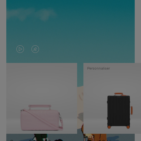
LA
LE
VIDÉO
SON
Personnaliser
N'EST
DE
PAS
LA
EN
VIDÉO
PAUSE,
EST
APPUYEZ
DÉSACTIVÉ.
SUR
VEUILLEZ