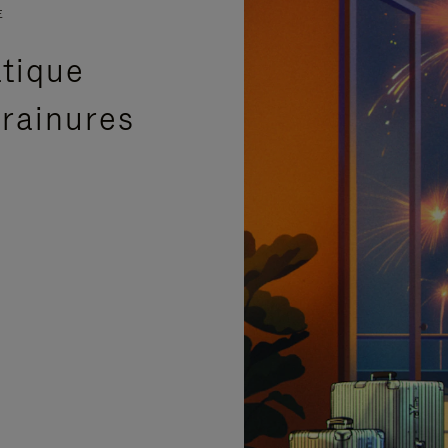
E
atique
 rainures