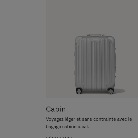
POUR
CLIQUER
LA
POUR
METTRE
RÉACTIVER
EN
LE
PAUSE
SON
Cabin
Voyagez léger et sans contrainte avec le
bagage cabine idéal.