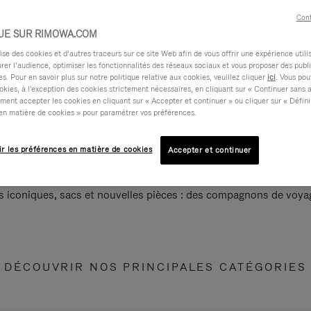
Cont
UE SUR RIMOWA.COM
e des cookies et d’autres traceurs sur ce site Web afin de vous offrir une expérience utili
rer l’audience, optimiser les fonctionnalités des réseaux sociaux et vous proposer des publi
s. Pour en savoir plus sur notre politique relative aux cookies, veuillez cliquer
ici
. Vous pou
okies, à l'exception des cookies strictement nécessaires, en cliquant sur « Continuer sans 
ment accepter les cookies en cliquant sur « Accepter et continuer » ou cliquer sur « Défini
en matière de cookies » pour paramétrer vos préférences.
ir les préférences en matière de cookies
Accepter et continuer
s iconiques, sacs et nouvelles pièces : des compagnons de voyag
DÉCOUVRIR NOS PRINCIPALES CATÉGORIES