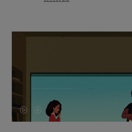
DÉCOUVRIR
LA
LE
VIDÉO
SON