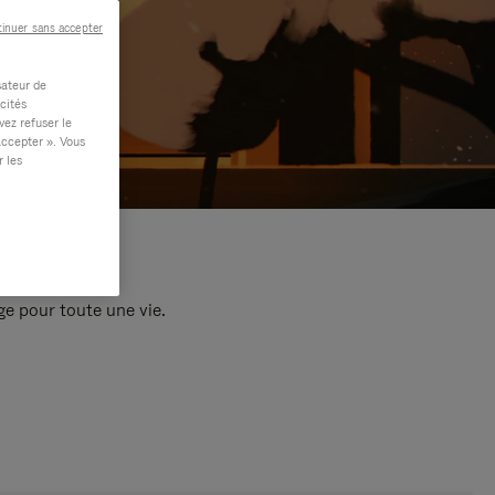
inuer sans accepter
sateur de
cités
vez refuser le
accepter ». Vous
r les
e pour toute une vie.