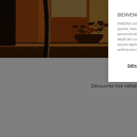
BIENVEN
RIMOWA utilis
qualité, mesu
personnalisée
dépôt des co
pouvez égale
préférences 
Défin
Découvrez nos valise