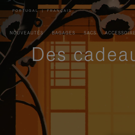
PORTUGAL
|
FRANÇAIS
,
SÉLECTIONNEZ
VOTRE
RÉGION
NOUVEAUTÉS
BAGAGES
SACS
ACCESSOIR
Des cadeau