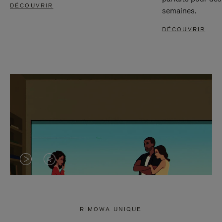
DÉCOUVRIR
semaines.
DÉCOUVRIR
LA
LE
VIDÉO
SON
N'EST
DE
RIMOWA UNIQUE
PAS
LA