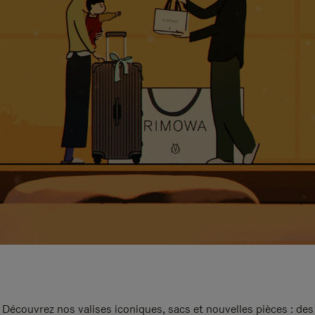
Découvrez nos valises iconiques, sacs et nouvelles pièces : des