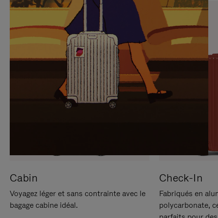
SUR
VEUILLEZ
POUR
CLIQUER
LA
POUR
METTRE
RÉACTIVER
EN
LE
PAUSE
SON
Cabin
Check-In
Voyagez léger et sans contrainte avec le
Fabriqués en alu
bagage cabine idéal.
polycarbonate, c
parfaits pour des