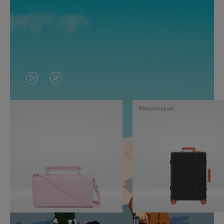
LA
LE
VIDÉO
SON
Personnaliser
N'EST
DE
PAS
LA
EN
VIDÉO
PAUSE,
EST
APPUYEZ
DÉSACTIVÉ.
SUR
VEUILLEZ