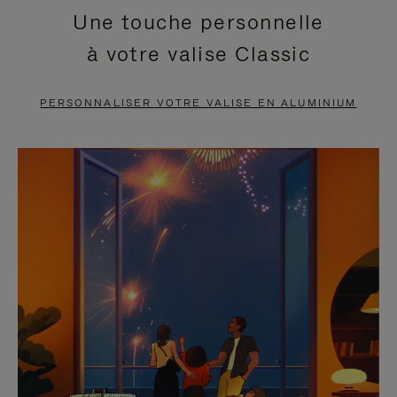
Une touche personnelle
EN
VIDÉO
à votre valise Classic
PAUSE,
EST
APPUYEZ
DÉSACTIVÉ.
PERSONNALISER VOTRE VALISE EN ALUMINIUM
SUR
VEUILLEZ
POUR
CLIQUER
LA
POUR
METTRE
RÉACTIVER
EN
LE
PAUSE
SON