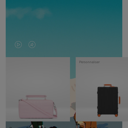
LA
LE
VIDÉO
SON
Personnaliser
N'EST
DE
PAS
LA
EN
VIDÉO
PAUSE,
EST
APPUYEZ
DÉSACTIVÉ.
SUR
VEUILLEZ