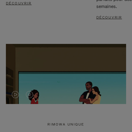
DÉCOUVRIR
semaines.
DÉCOUVRIR
LA
LE
VIDÉO
SON
N'EST
DE
RIMOWA UNIQUE
PAS
LA