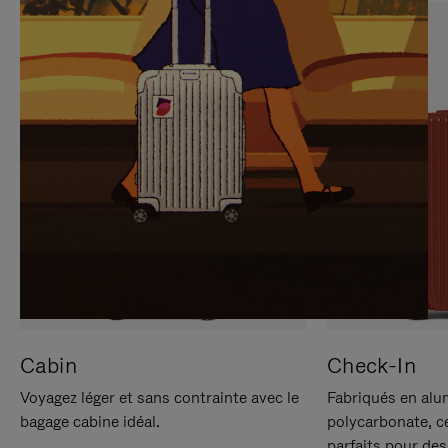
SUR
VEUILLEZ
POUR
CLIQUER
LA
POUR
METTRE
RÉACTIVER
EN
LE
PAUSE
SON
Cabin
Check-In
Voyagez léger et sans contrainte avec le
Fabriqués en alu
bagage cabine idéal.
polycarbonate, c
parfaits pour des