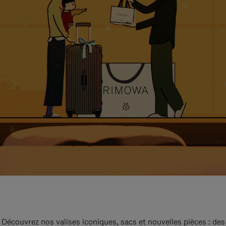
Découvrez nos valises iconiques, sacs et nouvelles pièces : des