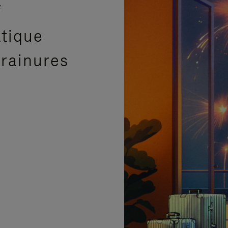
E
atique
 rainures