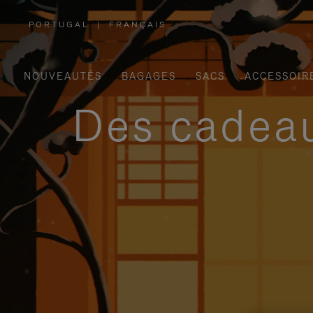
PORTUGAL
|
FRANÇAIS
,
SÉLECTIONNEZ
VOTRE
RÉGION
NOUVEAUTÉS
BAGAGES
SACS
ACCESSOIR
Des cadeau