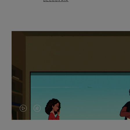
DÉCOUVRIR
LA
LE
VIDÉO
SON