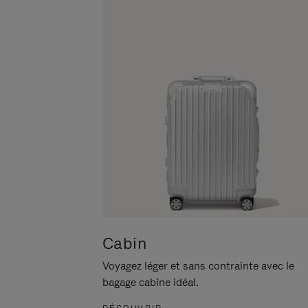
POUR
CLIQUER
LA
POUR
METTRE
RÉACTIVER
EN
LE
PAUSE
SON
Cabin
Voyagez léger et sans contrainte avec le
bagage cabine idéal.