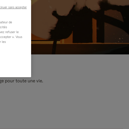
inuer sans accepter
sateur de
cités
vez refuser le
accepter ». Vous
r les
e pour toute une vie.