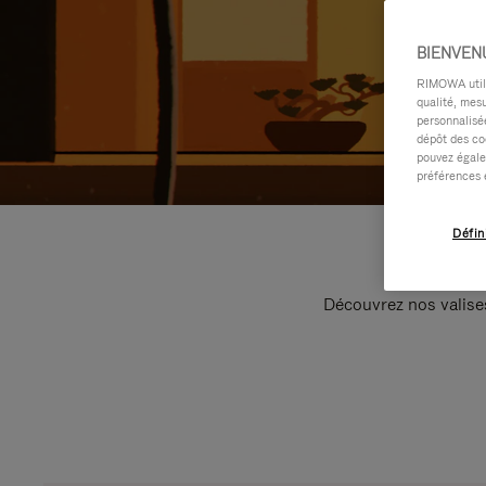
BIENVEN
RIMOWA utilis
qualité, mesu
personnalisée
dépôt des co
pouvez égale
préférences 
Défin
Découvrez nos valise