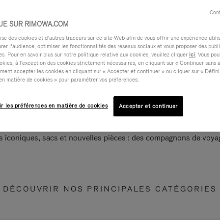
Cont
UE SUR RIMOWA.COM
e des cookies et d’autres traceurs sur ce site Web afin de vous offrir une expérience utili
rer l’audience, optimiser les fonctionnalités des réseaux sociaux et vous proposer des publi
s. Pour en savoir plus sur notre politique relative aux cookies, veuillez cliquer
ici
. Vous pou
okies, à l'exception des cookies strictement nécessaires, en cliquant sur « Continuer sans 
ment accepter les cookies en cliquant sur « Accepter et continuer » ou cliquer sur « Défini
en matière de cookies » pour paramétrer vos préférences.
ir les préférences en matière de cookies
Accepter et continuer
s iconiques, sacs et nouvelles pièces : des compagnons de voyag
DÉCOUVRIR NOS PRINCIPALES CATÉGORIES