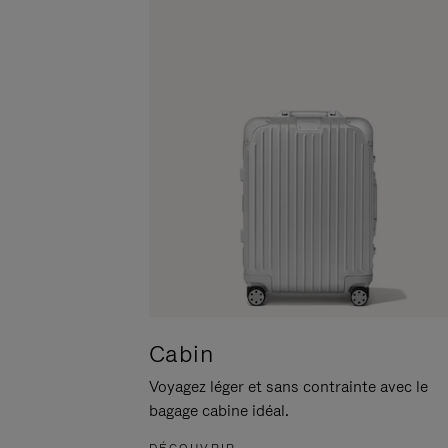
POUR
CLIQUER
LA
POUR
METTRE
RÉACTIVER
EN
LE
PAUSE
SON
Cabin
Voyagez léger et sans contrainte avec le
bagage cabine idéal.