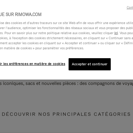
Cont
UE SUR RIMOWA.COM
e des cookies et d’autres traceurs sur ce site Web afin de vous offrir une expérience utili
rer l’audience, optimiser les fonctionnalités des réseaux sociaux et vous proposer des publi
s. Pour en savoir plus sur notre politique relative aux cookies, veuillez cliquer
ici
. Vous pou
okies, à l'exception des cookies strictement nécessaires, en cliquant sur « Continuer sans 
ment accepter les cookies en cliquant sur « Accepter et continuer » ou cliquer sur « Défini
en matière de cookies » pour paramétrer vos préférences.
ir les préférences en matière de cookies
Accepter et continuer
s iconiques, sacs et nouvelles pièces : des compagnons de voyag
DÉCOUVRIR NOS PRINCIPALES CATÉGORIES