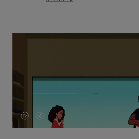
DÉCOUVRIR
LA
LE
VIDÉO
SON