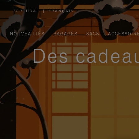
PORTUGAL
|
FRANÇAIS
,
SÉLECTIONNEZ
VOTRE
RÉGION
NOUVEAUTÉS
BAGAGES
SACS
ACCESSOIR
Des cadeau