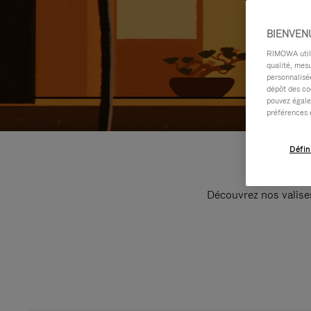
BIENVEN
RIMOWA utilis
qualité, mesu
personnalisée
dépôt des co
pouvez égale
préférences 
Défin
Découvrez nos valise