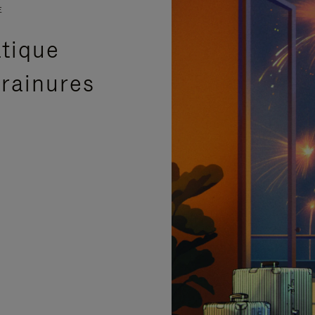
E
atique
 rainures