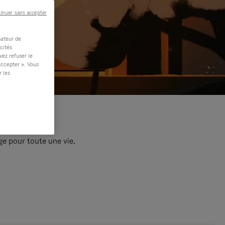
inuer sans accepter
sateur de
cités
vez refuser le
accepter ». Vous
r les
e pour toute une vie.