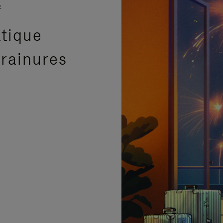
E
atique
 rainures