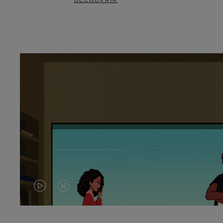
DÉCOUVRIR
LA
LE
VIDÉO
SON