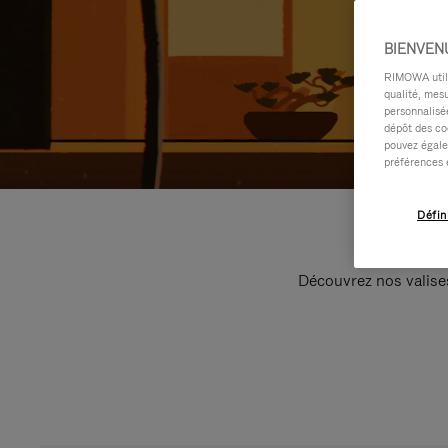
BIENVEN
RIMOWA utilis
qualité, mesu
personnalisée
dépôt des co
pouvez égale
préférences 
Défin
Découvrez nos valise