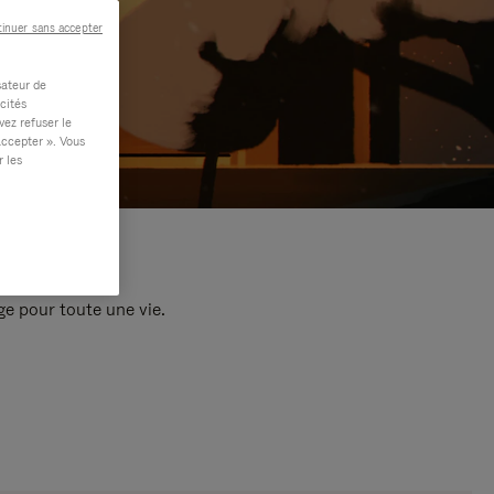
inuer sans accepter
sateur de
cités
vez refuser le
accepter ». Vous
r les
e pour toute une vie.