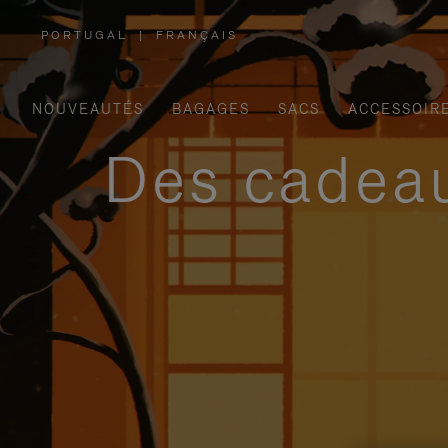
PORTUGAL
|
FRANÇAIS
,
SÉLECTIONNEZ
VOTRE
RÉGION
NOUVEAUTÉS
BAGAGES
SACS
ACCESSOIR
Des cadeau