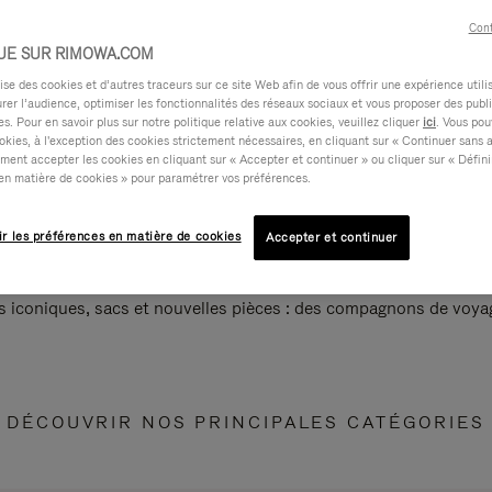
Cont
UE SUR RIMOWA.COM
e des cookies et d’autres traceurs sur ce site Web afin de vous offrir une expérience utili
rer l’audience, optimiser les fonctionnalités des réseaux sociaux et vous proposer des publi
s. Pour en savoir plus sur notre politique relative aux cookies, veuillez cliquer
ici
. Vous pou
okies, à l'exception des cookies strictement nécessaires, en cliquant sur « Continuer sans 
ment accepter les cookies en cliquant sur « Accepter et continuer » ou cliquer sur « Défini
en matière de cookies » pour paramétrer vos préférences.
ir les préférences en matière de cookies
Accepter et continuer
s iconiques, sacs et nouvelles pièces : des compagnons de voyag
DÉCOUVRIR NOS PRINCIPALES CATÉGORIES