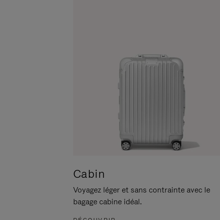
POUR
CLIQUER
LA
POUR
METTRE
RÉACTIVER
EN
LE
PAUSE
SON
Cabin
Voyagez léger et sans contrainte avec le
bagage cabine idéal.