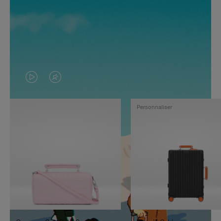
LA
LE
VIDÉO
SON
Personnaliser
N'EST
DE
PAS
LA
EN
VIDÉO
PAUSE,
EST
APPUYEZ
DÉSACTIVÉ.
SUR
VEUILLEZ