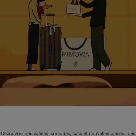
Découvrez nos valises iconiques, sacs et nouvelles pièces : des