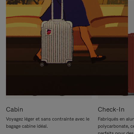
SUR
VEUILLEZ
POUR
CLIQUER
LA
POUR
METTRE
RÉACTIVER
EN
LE
PAUSE
SON
Cabin
Check-In
Voyagez léger et sans contrainte avec le
Fabriqués en alu
bagage cabine idéal.
polycarbonate, c
parfaits pour des