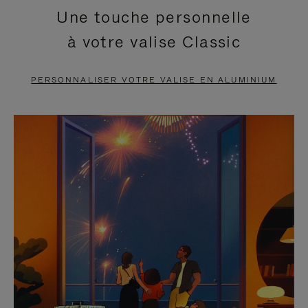
Une touche personnelle
EN
VIDÉO
à votre valise Classic
PAUSE,
EST
APPUYEZ
DÉSACTIVÉ.
PERSONNALISER VOTRE VALISE EN ALUMINIUM
SUR
VEUILLEZ
POUR
CLIQUER
LA
POUR
METTRE
RÉACTIVER
EN
LE
PAUSE
SON