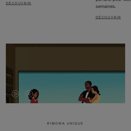
DÉCOUVRIR
semaines.
DÉCOUVRIR
LA
LE
VIDÉO
SON
N'EST
DE
RIMOWA UNIQUE
PAS
LA