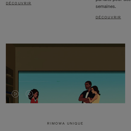
DÉCOUVRIR
semaines.
DÉCOUVRIR
LA
LE
VIDÉO
SON
N'EST
DE
RIMOWA UNIQUE
PAS
LA