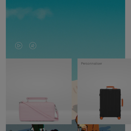
LA
LE
VIDÉO
SON
Personnaliser
N'EST
DE
PAS
LA
EN
VIDÉO
PAUSE,
EST
APPUYEZ
DÉSACTIVÉ.
SUR
VEUILLEZ