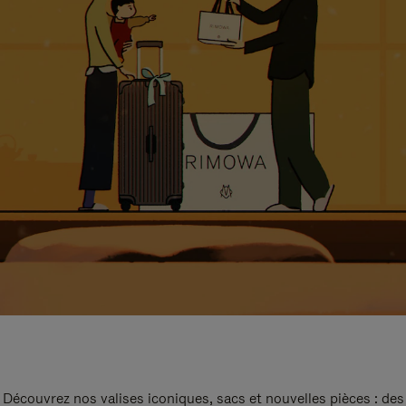
Découvrez nos valises iconiques, sacs et nouvelles pièces : des