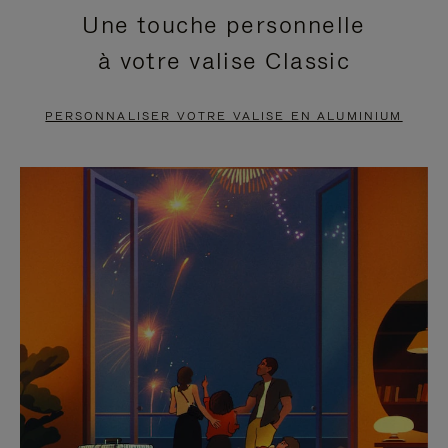
Une touche personnelle
EN
VIDÉO
à votre valise Classic
PAUSE,
EST
APPUYEZ
DÉSACTIVÉ.
PERSONNALISER VOTRE VALISE EN ALUMINIUM
SUR
VEUILLEZ
POUR
CLIQUER
LA
POUR
METTRE
RÉACTIVER
EN
LE
PAUSE
SON