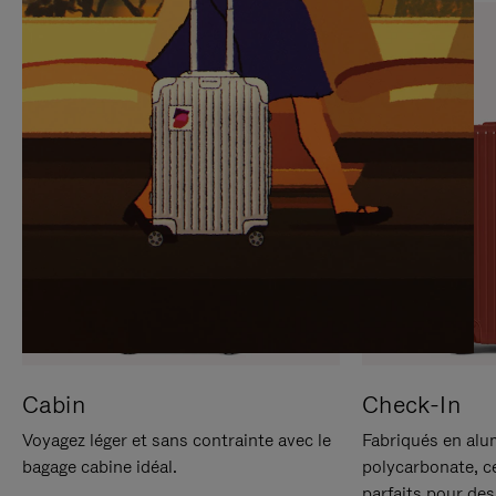
SUR
VEUILLEZ
POUR
CLIQUER
LA
POUR
METTRE
RÉACTIVER
EN
LE
PAUSE
SON
Cabin
Check-In
Voyagez léger et sans contrainte avec le
Fabriqués en alu
bagage cabine idéal.
polycarbonate, c
parfaits pour des