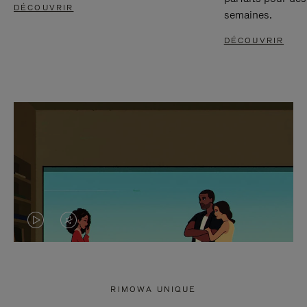
DÉCOUVRIR
semaines.
DÉCOUVRIR
LA
LE
VIDÉO
SON
N'EST
DE
RIMOWA UNIQUE
PAS
LA