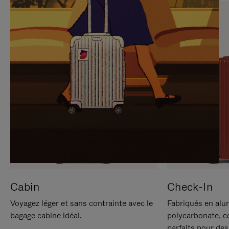
SUR
VEUILLEZ
POUR
CLIQUER
LA
POUR
METTRE
RÉACTIVER
EN
LE
PAUSE
SON
Cabin
Check-In
Voyagez léger et sans contrainte avec le
Fabriqués en alu
bagage cabine idéal.
polycarbonate, c
parfaits pour des