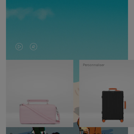
LA
LE
VIDÉO
SON
Personnaliser
N'EST
DE
PAS
LA
EN
VIDÉO
PAUSE,
EST
APPUYEZ
DÉSACTIVÉ.
SUR
VEUILLEZ