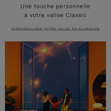
Une touche personnelle
EN
VIDÉO
à votre valise Classic
PAUSE,
EST
APPUYEZ
DÉSACTIVÉ.
PERSONNALISER VOTRE VALISE EN ALUMINIUM
SUR
VEUILLEZ
POUR
CLIQUER
LA
POUR
METTRE
RÉACTIVER
EN
LE
PAUSE
SON