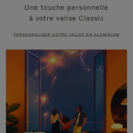
Une touche personnelle
EN
VIDÉO
à votre valise Classic
PAUSE,
EST
APPUYEZ
DÉSACTIVÉ.
PERSONNALISER VOTRE VALISE EN ALUMINIUM
SUR
VEUILLEZ
POUR
CLIQUER
LA
POUR
METTRE
RÉACTIVER
EN
LE
PAUSE
SON