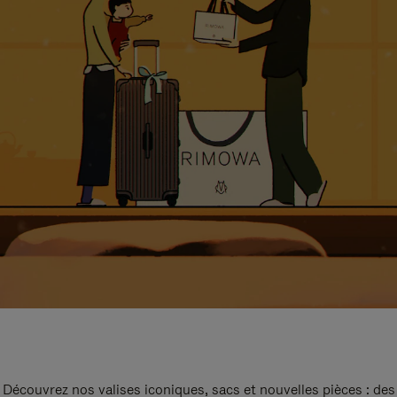
Découvrez nos valises iconiques, sacs et nouvelles pièces : des