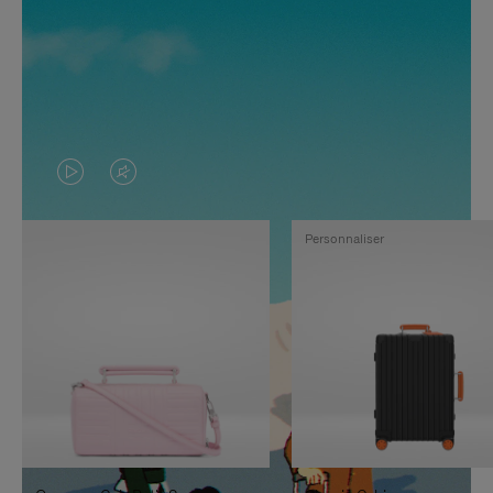
LA
LE
VIDÉO
SON
Personnaliser
N'EST
DE
PAS
LA
EN
VIDÉO
PAUSE,
EST
APPUYEZ
DÉSACTIVÉ.
SUR
VEUILLEZ