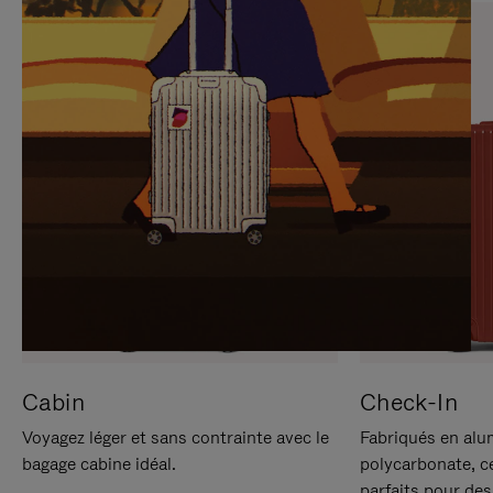
SUR
VEUILLEZ
POUR
CLIQUER
LA
POUR
METTRE
RÉACTIVER
EN
LE
PAUSE
SON
Cabin
Check-In
Voyagez léger et sans contrainte avec le
Fabriqués en alu
bagage cabine idéal.
polycarbonate, c
parfaits pour des