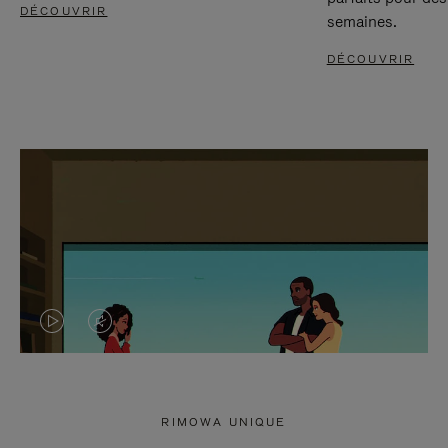
DÉCOUVRIR
semaines.
DÉCOUVRIR
LA
LE
VIDÉO
SON
N'EST
DE
RIMOWA UNIQUE
PAS
LA