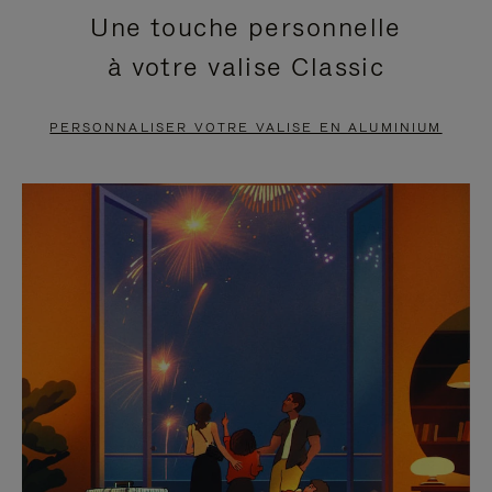
Une touche personnelle
EN
VIDÉO
à votre valise Classic
PAUSE,
EST
APPUYEZ
DÉSACTIVÉ.
PERSONNALISER VOTRE VALISE EN ALUMINIUM
SUR
VEUILLEZ
POUR
CLIQUER
LA
POUR
METTRE
RÉACTIVER
EN
LE
PAUSE
SON