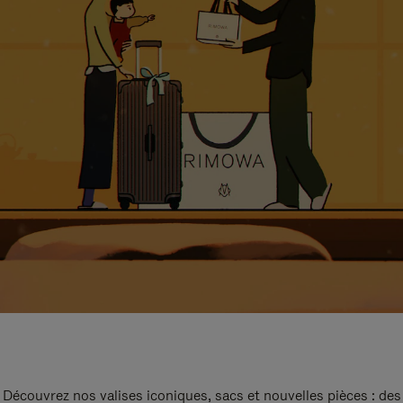
Découvrez nos valises iconiques, sacs et nouvelles pièces : des