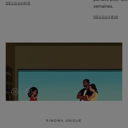
DÉCOUVRIR
semaines.
DÉCOUVRIR
LA
LE
VIDÉO
SON
N'EST
DE
RIMOWA UNIQUE
PAS
LA