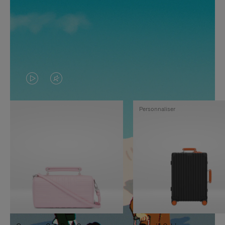
LA
LE
VIDÉO
SON
Personnaliser
N'EST
DE
PAS
LA
EN
VIDÉO
PAUSE,
EST
APPUYEZ
DÉSACTIVÉ.
SUR
VEUILLEZ