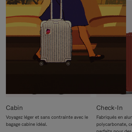
SUR
VEUILLEZ
POUR
CLIQUER
LA
POUR
METTRE
RÉACTIVER
EN
LE
PAUSE
SON
Cabin
Check-In
Voyagez léger et sans contrainte avec le
Fabriqués en alu
bagage cabine idéal.
polycarbonate, c
parfaits pour des