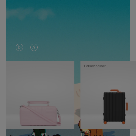
LA
LE
VIDÉO
SON
Personnaliser
N'EST
DE
PAS
LA
EN
VIDÉO
PAUSE,
EST
APPUYEZ
DÉSACTIVÉ.
SUR
VEUILLEZ