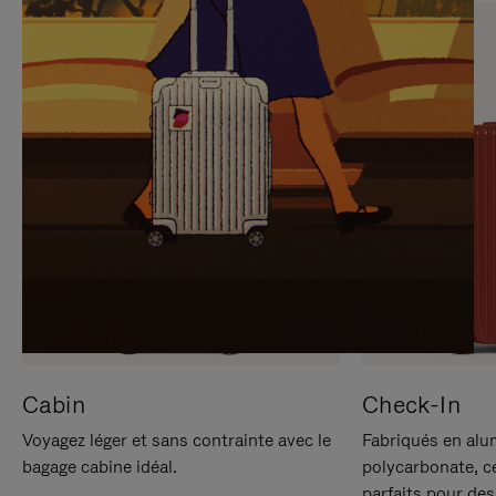
SUR
VEUILLEZ
POUR
CLIQUER
LA
POUR
METTRE
RÉACTIVER
EN
LE
PAUSE
SON
Cabin
Check-In
Voyagez léger et sans contrainte avec le
Fabriqués en alu
bagage cabine idéal.
polycarbonate, c
parfaits pour des