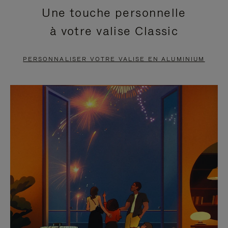
Une touche personnelle
EN
VIDÉO
à votre valise Classic
PAUSE,
EST
APPUYEZ
DÉSACTIVÉ.
PERSONNALISER VOTRE VALISE EN ALUMINIUM
SUR
VEUILLEZ
POUR
CLIQUER
LA
POUR
METTRE
RÉACTIVER
EN
LE
PAUSE
SON