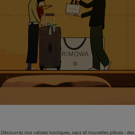
Découvrez nos valises iconiques, sacs et nouvelles pièces : des