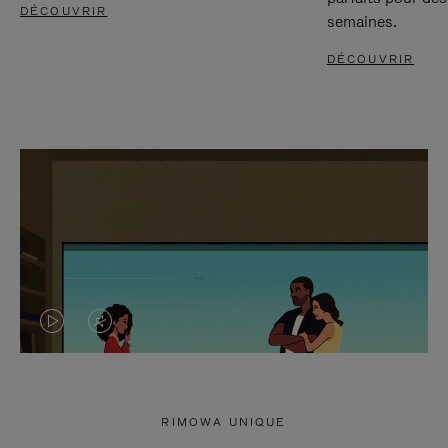
DÉCOUVRIR
semaines.
DÉCOUVRIR
LA
LE
VIDÉO
SON
N'EST
DE
RIMOWA UNIQUE
PAS
LA