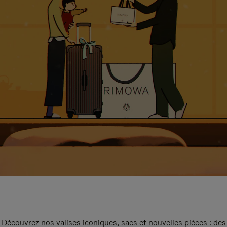
Découvrez nos valises iconiques, sacs et nouvelles pièces : des