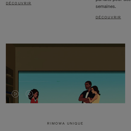
DÉCOUVRIR
semaines.
DÉCOUVRIR
LA
LE
VIDÉO
SON
N'EST
DE
RIMOWA UNIQUE
PAS
LA