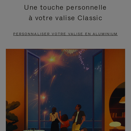
Une touche personnelle
EN
VIDÉO
à votre valise Classic
PAUSE,
EST
APPUYEZ
DÉSACTIVÉ.
PERSONNALISER VOTRE VALISE EN ALUMINIUM
SUR
VEUILLEZ
POUR
CLIQUER
LA
POUR
METTRE
RÉACTIVER
EN
LE
PAUSE
SON