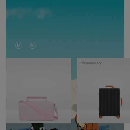
LA
LE
VIDÉO
SON
Personnaliser
N'EST
DE
PAS
LA
EN
VIDÉO
PAUSE,
EST
APPUYEZ
DÉSACTIVÉ.
SUR
VEUILLEZ