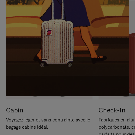
SUR
VEUILLEZ
POUR
CLIQUER
LA
POUR
METTRE
RÉACTIVER
EN
LE
PAUSE
SON
Cabin
Check-In
Voyagez léger et sans contrainte avec le
Fabriqués en alu
bagage cabine idéal.
polycarbonate, c
parfaits pour des