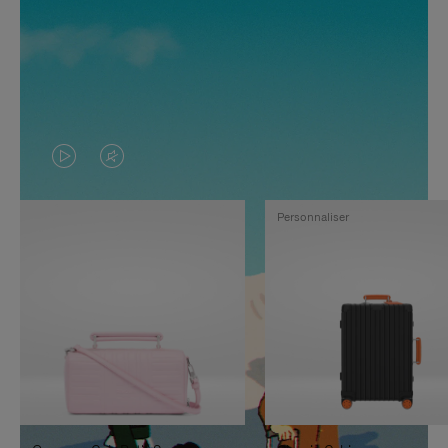
LA
LE
VIDÉO
SON
Personnaliser
N'EST
DE
PAS
LA
EN
VIDÉO
PAUSE,
EST
APPUYEZ
DÉSACTIVÉ.
SUR
VEUILLEZ