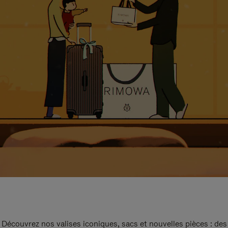
Découvrez nos valises iconiques, sacs et nouvelles pièces : des