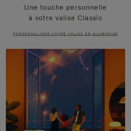
Une touche personnelle
EN
VIDÉO
à votre valise Classic
PAUSE,
EST
APPUYEZ
DÉSACTIVÉ.
PERSONNALISER VOTRE VALISE EN ALUMINIUM
SUR
VEUILLEZ
POUR
CLIQUER
LA
POUR
METTRE
RÉACTIVER
EN
LE
PAUSE
SON