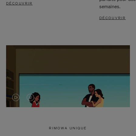
DÉCOUVRIR
semaines.
DÉCOUVRIR
LA
LE
VIDÉO
SON
N'EST
DE
RIMOWA UNIQUE
PAS
LA