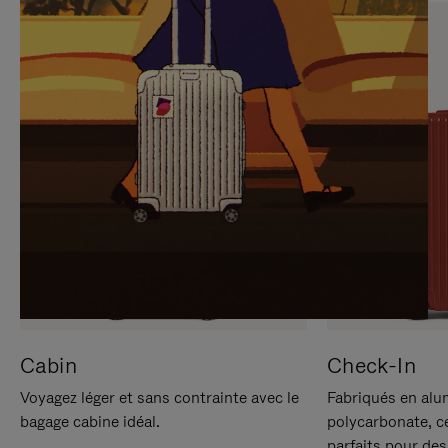
SUR
VEUILLEZ
POUR
CLIQUER
LA
POUR
METTRE
RÉACTIVER
EN
LE
PAUSE
SON
Cabin
Check-In
Voyagez léger et sans contrainte avec le
Fabriqués en alu
bagage cabine idéal.
polycarbonate, c
parfaits pour des