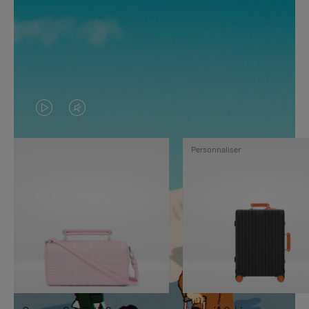
LA
LE
VIDÉO
SON
Personnaliser
N'EST
DE
PAS
LA
EN
VIDÉO
PAUSE,
EST
APPUYEZ
DÉSACTIVÉ.
SUR
VEUILLEZ