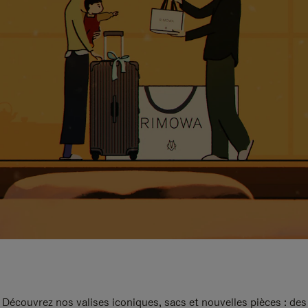
Découvrez nos valises iconiques, sacs et nouvelles pièces : des