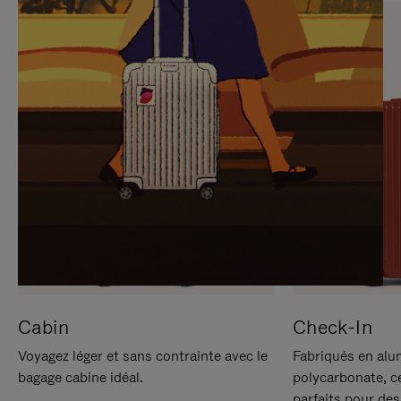
SUR
VEUILLEZ
POUR
CLIQUER
LA
POUR
METTRE
RÉACTIVER
EN
LE
PAUSE
SON
Cabin
Check-In
Voyagez léger et sans contrainte avec le
Fabriqués en alu
bagage cabine idéal.
polycarbonate, c
parfaits pour des