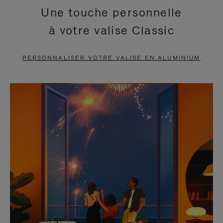
Une touche personnelle
EN
VIDÉO
à votre valise Classic
PAUSE,
EST
APPUYEZ
DÉSACTIVÉ.
PERSONNALISER VOTRE VALISE EN ALUMINIUM
SUR
VEUILLEZ
POUR
CLIQUER
LA
POUR
METTRE
RÉACTIVER
EN
LE
PAUSE
SON