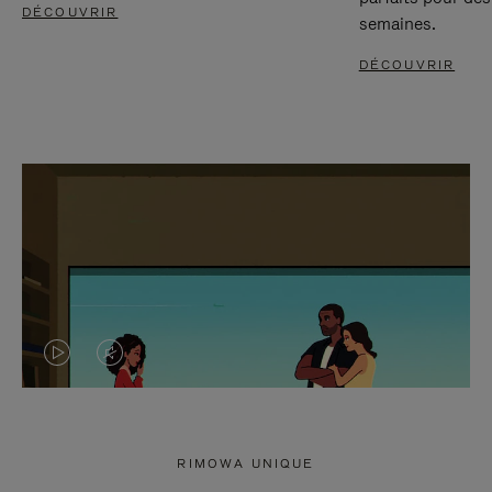
DÉCOUVRIR
semaines.
DÉCOUVRIR
LA
LE
VIDÉO
SON
N'EST
DE
RIMOWA UNIQUE
PAS
LA