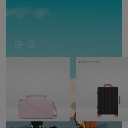
LA
LE
VIDÉO
SON
Personnaliser
N'EST
DE
PAS
LA
EN
VIDÉO
PAUSE,
EST
APPUYEZ
DÉSACTIVÉ.
SUR
VEUILLEZ