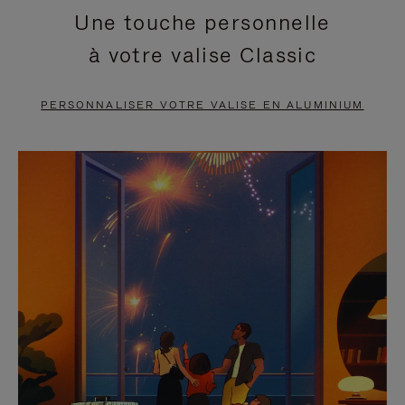
Une touche personnelle
EN
VIDÉO
à votre valise Classic
PAUSE,
EST
APPUYEZ
DÉSACTIVÉ.
PERSONNALISER VOTRE VALISE EN ALUMINIUM
SUR
VEUILLEZ
POUR
CLIQUER
LA
POUR
METTRE
RÉACTIVER
EN
LE
PAUSE
SON