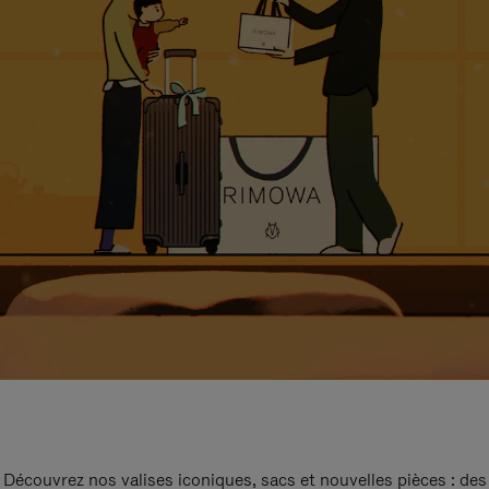
Découvrez nos valises iconiques, sacs et nouvelles pièces : des