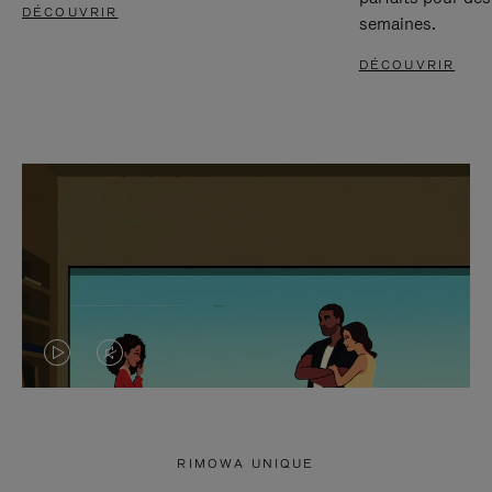
DÉCOUVRIR
semaines.
DÉCOUVRIR
LA
LE
VIDÉO
SON
N'EST
DE
RIMOWA UNIQUE
PAS
LA