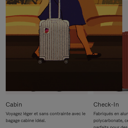
SUR
VEUILLEZ
POUR
CLIQUER
LA
POUR
METTRE
RÉACTIVER
EN
LE
PAUSE
SON
Cabin
Check-In
Voyagez léger et sans contrainte avec le
Fabriqués en alu
bagage cabine idéal.
polycarbonate, c
parfaits pour des