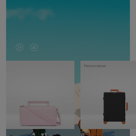
LA
LE
VIDÉO
SON
Personnaliser
N'EST
DE
PAS
LA
EN
VIDÉO
PAUSE,
EST
APPUYEZ
DÉSACTIVÉ.
SUR
VEUILLEZ