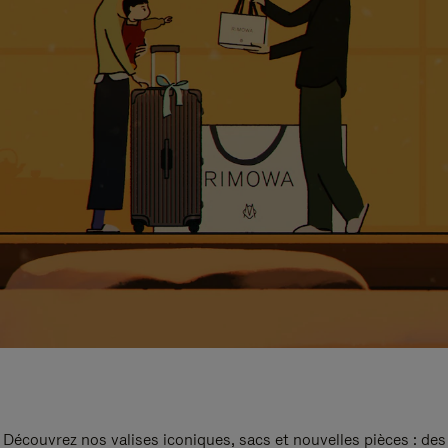
Découvrez nos valises iconiques, sacs et nouvelles pièces : des