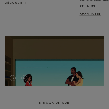
DÉCOUVRIR
semaines.
DÉCOUVRIR
LA
LE
VIDÉO
SON
N'EST
DE
RIMOWA UNIQUE
PAS
LA