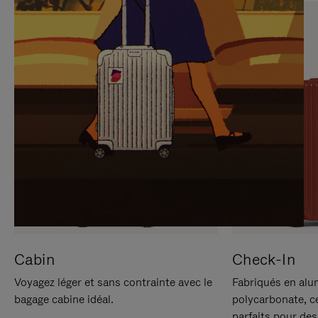
SUR
VEUILLEZ
POUR
CLIQUER
LA
POUR
METTRE
RÉACTIVER
EN
LE
PAUSE
SON
Cabin
Check-In
Voyagez léger et sans contrainte avec le
Fabriqués en alu
bagage cabine idéal.
polycarbonate, c
parfaits pour des