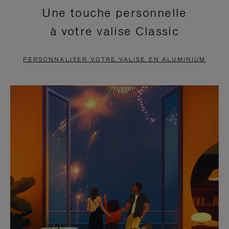
Une touche personnelle
EN
VIDÉO
à votre valise Classic
PAUSE,
EST
APPUYEZ
DÉSACTIVÉ.
PERSONNALISER VOTRE VALISE EN ALUMINIUM
SUR
VEUILLEZ
POUR
CLIQUER
LA
POUR
METTRE
RÉACTIVER
EN
LE
PAUSE
SON