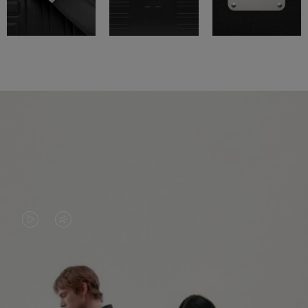
LA
LE
VIDÉO
SON
N'EST
DE
PAS
LA