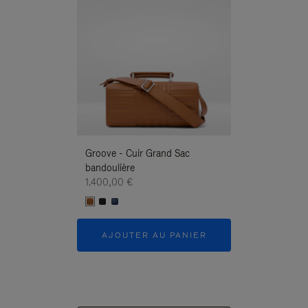
Groove - Cuir Grand Sac
Groove - Cuir G
bandoulière
Bandoulière
1.400,00 €
1.400,00 €
AJOUTER AU PANIER
AJOUTER 