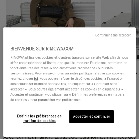
Continuer sans accepter
BIENVENUE SUR RIMOWA.COM
RIMOWA utilise des cookies et d’autres traceurs sur ce site Web afin de vous
offrir une expérience utilisateur de qualité, mesurer l’audience, optimiser les
fonctionnalités des réseaux sociaux et vous proposer des publicités
Sacs Bandoulière
Sacs Cabas
personnalisées. Pour en savoir plus sur notre politique relative aux cookies,
veuillez cliquer
ici
. Vous pouvez refuser le dépôt des cookies, à l'exception
des cookies strictement nécessaires, en cliquant sur « Continuer sans
DÉCOUVRIR
DÉCOUVRIR
accepter ». Vous pouvez également accepter les cookies en cliquant sur «
Accepter et continuer » ou cliquer sur « Définir les préférences en matière
de cookies » pour paramétrer vos préférences.
Définir les préférences en
Accepter et continuer
Sacs Bandoulière Groove
matière de cookies
Avec leur motif rainuré audacieux, leurs formes inspirées des