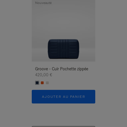
Nouveauté
Nouveauté
Groove - Cuir Pochette zippée
Groove - Cuir P
420,00 €
420,00 €
AJOUTER AU PANIER
AJOUTER 