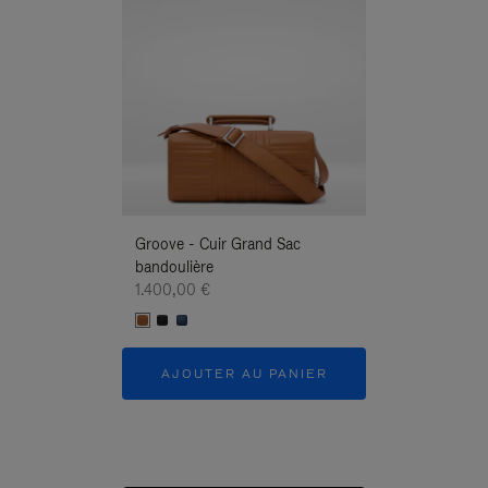
Groove - Cuir Grand Sac
Groove - Cuir G
bandoulière
Bandoulière
1.400,00 €
1.400,00 €
AJOUTER AU PANIER
AJOUTER 