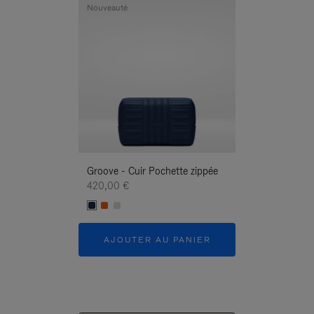
Nouveauté
Nouveauté
Groove - Cuir Pochette zippée
Groove - Cuir P
420,00 €
420,00 €
AJOUTER AU PANIER
AJOUTER 