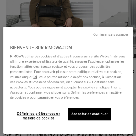
Continuer sans accepter
BIENVENUE SUR RIMOWA.COM
RIMOWA utilise des cookies et d’autres traceurs sur ce site Web afin de vous
offrir une expérience utilisateur de qualité, mesurer l’audience, optimiser les
fonctionnalités des réseaux sociaux et vous proposer des publicités
Sacs Bandoulière
Sacs Cabas
personnalisées. Pour en savoir plus sur notre politique relative aux cookies,
veuillez cliquer
ici
. Vous pouvez refuser le dépôt des cookies, à l'exception
des cookies strictement nécessaires, en cliquant sur « Continuer sans
DÉCOUVRIR
DÉCOUVRIR
accepter ». Vous pouvez également accepter les cookies en cliquant sur «
Accepter et continuer » ou cliquer sur « Définir les préférences en matière
de cookies » pour paramétrer vos préférences.
Définir les préférences en
Accepter et continuer
Sacs Bandoulière Groove
matière de cookies
Avec leur motif rainuré audacieux, leurs formes inspirées des