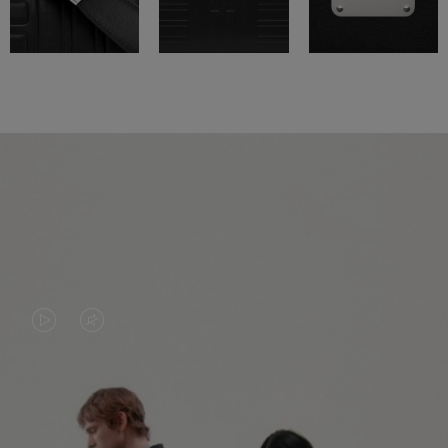
LA
LE
VIDÉO
SON
N'EST
DE
PAS
LA