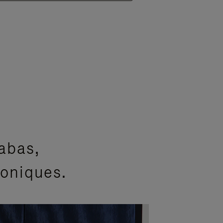
abas,
coniques.