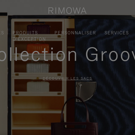
ES
PRODUITS
PERSONNALISER
SERVICES
D'EXCEPTION
ollection Groo
DÉCOUVRIR LES SACS