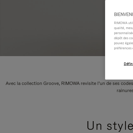
BIENVEN
RIMOWA utilis
qualité, mesu
personnalisée
dépôt des co
pouvez égale
préférences 
Défin
Avec la collection Groove, RIMOWA revisite l’un de ses codes
rainure
Un styl