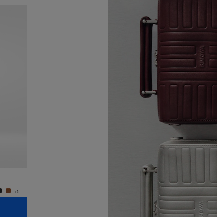
Nouveauté
Groove - Cuir Petit Sac Bandoulière
Groove 
950,00 €
950,0
+5
+5
AJOUTER AU PANIER