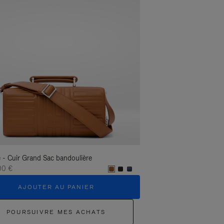
 - Cuir Grand Sac bandoulière
Groove - Cuir Grand Sac
00 €
1.400,00 €
AJOUTER AU PANIER
AJOUTER 
POURSUIVRE MES ACHATS