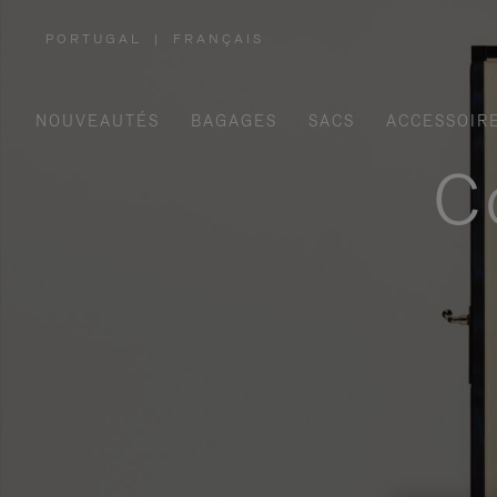
PORTUGAL
|
FRANÇAIS
,
SÉLECTIONNEZ
VOTRE
RÉGION
NOUVEAUTÉS
BAGAGES
SACS
ACCESSOIR
C