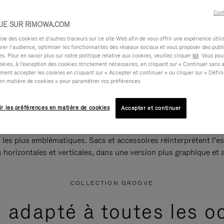
Cont
UE SUR RIMOWA.COM
e des cookies et d’autres traceurs sur ce site Web afin de vous offrir une expérience utili
rer l’audience, optimiser les fonctionnalités des réseaux sociaux et vous proposer des publi
s. Pour en savoir plus sur notre politique relative aux cookies, veuillez cliquer
ici
. Vous pou
okies, à l'exception des cookies strictement nécessaires, en cliquant sur « Continuer sans 
ment accepter les cookies en cliquant sur « Accepter et continuer » ou cliquer sur « Défini
en matière de cookies » pour paramétrer vos préférences.
ir les préférences en matière de cookies
Accepter et continuer
 les plus emblématiques. Sacs et accessoires réinterprètent l’es
s horizontales et verticales, dans une version plus graphique et a
COLLECTION GROOVE
e adapté à toutes les o