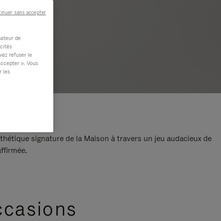
inuer sans accepter
sateur de
cités
vez refuser le
accepter ». Vous
r les
thétique signature de la Maison à travers un jeu audacieux de
ffirmée.
ccasions