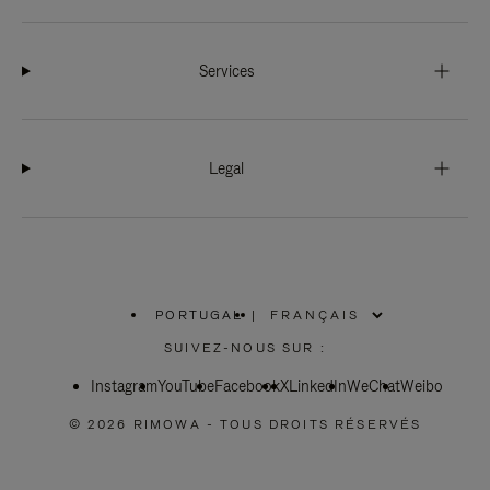
Services
Legal
PORTUGAL
|
,
SÉLECTIONNEZ
SUIVEZ-NOUS SUR :
VOTRE
RÉGION
Instagram
YouTube
Facebook
X
LinkedIn
WeChat
Weibo
© 2026 RIMOWA - TOUS DROITS RÉSERVÉS