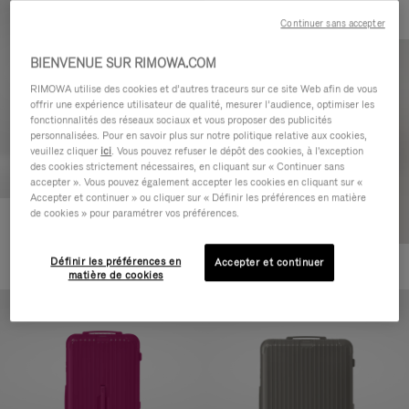
Continuer sans accepter
BIENVENUE SUR RIMOWA.COM
RIMOWA utilise des cookies et d’autres traceurs sur ce site Web afin de vous
offrir une expérience utilisateur de qualité, mesurer l’audience, optimiser les
fonctionnalités des réseaux sociaux et vous proposer des publicités
personnalisées. Pour en savoir plus sur notre politique relative aux cookies,
veuillez cliquer
ici
. Vous pouvez refuser le dépôt des cookies, à l'exception
des cookies strictement nécessaires, en cliquant sur « Continuer sans
accepter ». Vous pouvez également accepter les cookies en cliquant sur «
Accepter et continuer » ou cliquer sur « Définir les préférences en matière
de cookies » pour paramétrer vos préférences.
Essential Check-In M
880,00 €
Définir les préférences en
Accepter et continuer
+1
matière de cookies