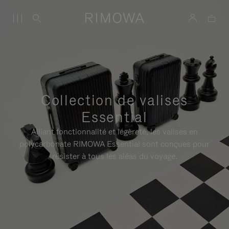
Collection de valises
Essential
Alliant fonctionnalité et légèreté, les valises en
polycarbonate RIMOWA Essential sont conçues pour
résister à tous les aléas du voyage.