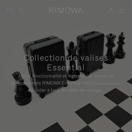
Collection de valises
Essential
Alliant fonctionnalité et légèreté, les valises en
polycarbonate RIMOWA Essential sont conçues pour
résister à tous les aléas du voyage.