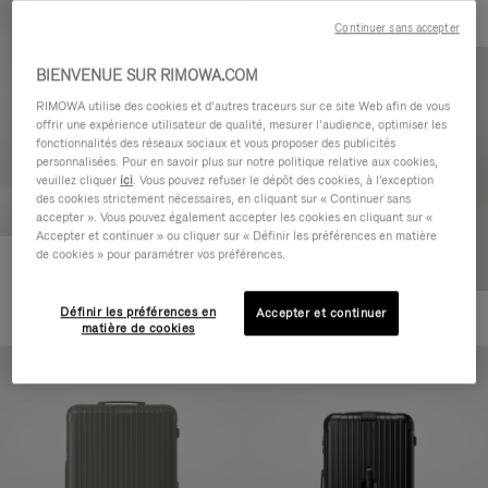
Continuer sans accepter
BIENVENUE SUR RIMOWA.COM
RIMOWA utilise des cookies et d’autres traceurs sur ce site Web afin de vous
offrir une expérience utilisateur de qualité, mesurer l’audience, optimiser les
fonctionnalités des réseaux sociaux et vous proposer des publicités
personnalisées. Pour en savoir plus sur notre politique relative aux cookies,
veuillez cliquer
ici
. Vous pouvez refuser le dépôt des cookies, à l'exception
des cookies strictement nécessaires, en cliquant sur « Continuer sans
accepter ». Vous pouvez également accepter les cookies en cliquant sur «
Accepter et continuer » ou cliquer sur « Définir les préférences en matière
de cookies » pour paramétrer vos préférences.
Essential Cabin
770,00 €
Définir les préférences en
Accepter et continuer
+5
matière de cookies