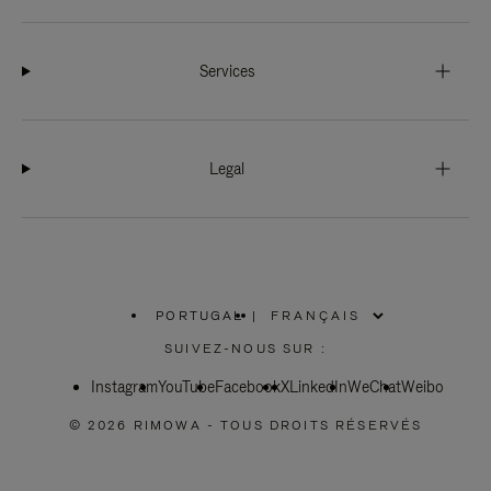
Services
Legal
PORTUGAL
|
,
SÉLECTIONNEZ
SUIVEZ-NOUS SUR :
VOTRE
RÉGION
Instagram
YouTube
Facebook
X
LinkedIn
WeChat
Weibo
© 2026 RIMOWA - TOUS DROITS RÉSERVÉS