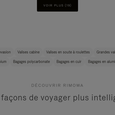
VOIR PLUS (19)
évasion
Valises cabine
Valises en soute à roulettes
Grandes val
nium
Bagages polycarbonate
Bagages en cuir
Bagages en alum
DÉCOUVRIR RIMOWA
 façons de voyager plus intel