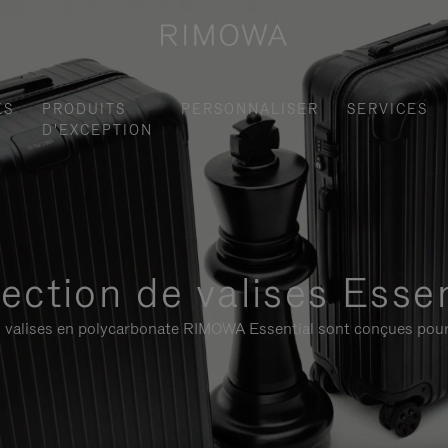
ES
PRODUITS
PERSONNALISER
SERVICES
D'EXCEPTION
lection de valises Essen
 les valises en polycarbonate RIMOWA Essential sont conçues pour 