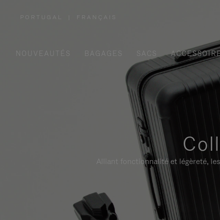
PORTUGAL
|
FRANÇAIS
,
SÉLECTIONNEZ
VOTRE
RÉGION
NOUVEAUTÉS
BAGAGES
SACS
ACCESSOIR
Col
Alliant fonctionnalité et légèreté,