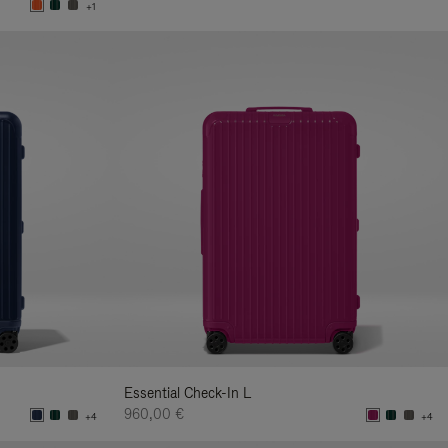
+1
Essential Check-In L
960,00 €
+4
+4