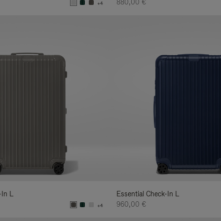
880,00 €
+4
-In L
Essential Check-In L
960,00 €
+4