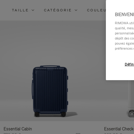
TAILLE
CATÉGORIE
COULEUR
MA
BIENVEN
RIMOWA utilis
qualité, mesu
personnalisée
dépôt des co
pouvez égale
préférences 
Défin
Essential Cabin
Essential Check