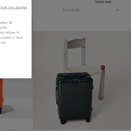
TRIER PAR
inuer sans accepter
31 produits
sateur de
cités
vez refuser le
accepter ». Vous
r les