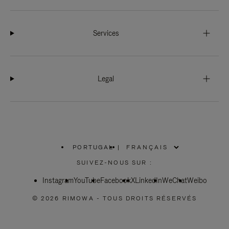
Services
Legal
PORTUGAL
|
,
SÉLECTIONNEZ
SUIVEZ-NOUS SUR :
VOTRE
RÉGION
Instagram
YouTube
Facebook
X
LinkedIn
WeChat
Weibo
© 2026 RIMOWA - TOUS DROITS RÉSERVÉS