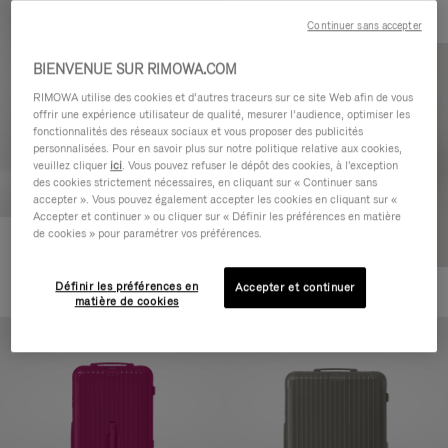
Continuer sans accepter
BIENVENUE SUR RIMOWA.COM
RIMOWA utilise des cookies et d’autres traceurs sur ce site Web afin de vous
offrir une expérience utilisateur de qualité, mesurer l’audience, optimiser les
fonctionnalités des réseaux sociaux et vous proposer des publicités
personnalisées. Pour en savoir plus sur notre politique relative aux cookies,
veuillez cliquer
ici
. Vous pouvez refuser le dépôt des cookies, à l'exception
des cookies strictement nécessaires, en cliquant sur « Continuer sans
accepter ». Vous pouvez également accepter les cookies en cliquant sur «
Accepter et continuer » ou cliquer sur « Définir les préférences en matière
de cookies » pour paramétrer vos préférences.
Essential Check-In M
880,00 €
Définir les préférences en
Accepter et continuer
+1
matière de cookies