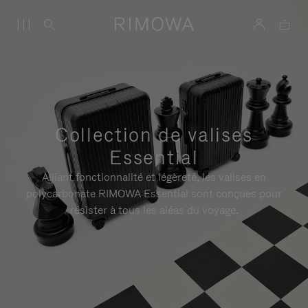
Collection de valises
Essential
Alliant fonctionnalité et légèreté, les valises en
polycarbonate RIMOWA Essential sont conçues pour
résister à tous les aléas du voyage.