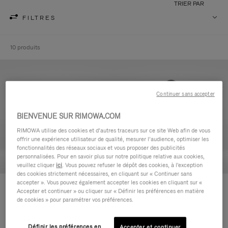
TRIER PAR
FILTRES
10 produits
Continuer sans accepter
BIENVENUE SUR RIMOWA.COM
RIMOWA utilise des cookies et d’autres traceurs sur ce site Web afin de vous
offrir une expérience utilisateur de qualité, mesurer l’audience, optimiser les
fonctionnalités des réseaux sociaux et vous proposer des publicités
personnalisées. Pour en savoir plus sur notre politique relative aux cookies,
veuillez cliquer
ici
. Vous pouvez refuser le dépôt des cookies, à l'exception
des cookies strictement nécessaires, en cliquant sur « Continuer sans
accepter ». Vous pouvez également accepter les cookies en cliquant sur «
Never Still - Cuir Trousse de
Never Still - Cuir Grand Sac à
Accepter et continuer » ou cliquer sur « Définir les préférences en matière
Toilette
dos à rabat
de cookies » pour paramétrer vos préférences.
590,00 €
1.850,00 €
Définir les préférences en
Accepter et continuer