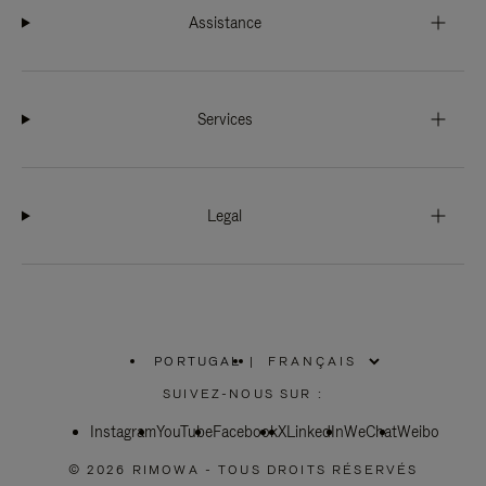
Assistance
Services
Legal
PORTUGAL
|
,
SÉLECTIONNEZ
SUIVEZ-NOUS SUR :
VOTRE
RÉGION
Instagram
YouTube
Facebook
X
LinkedIn
WeChat
Weibo
© 2026 RIMOWA - TOUS DROITS RÉSERVÉS