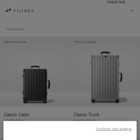
TRIER PAR
FILTRES
17 produits
Personnaliser
Personnaliser
Classic Cabin
Classic Trunk
1.280,00 €
1.900,00 €
Continuer sans accepter