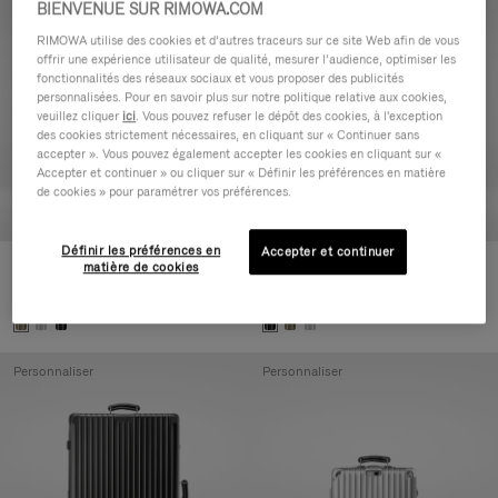
BIENVENUE SUR RIMOWA.COM
Personnaliser
Personnaliser
RIMOWA utilise des cookies et d’autres traceurs sur ce site Web afin de vous
offrir une expérience utilisateur de qualité, mesurer l’audience, optimiser les
fonctionnalités des réseaux sociaux et vous proposer des publicités
personnalisées. Pour en savoir plus sur notre politique relative aux cookies,
veuillez cliquer
ici
. Vous pouvez refuser le dépôt des cookies, à l'exception
des cookies strictement nécessaires, en cliquant sur « Continuer sans
accepter ». Vous pouvez également accepter les cookies en cliquant sur «
Accepter et continuer » ou cliquer sur « Définir les préférences en matière
de cookies » pour paramétrer vos préférences.
Définir les préférences en
Accepter et continuer
matière de cookies
Classic Check-In L
Classic Trunk
1.550,00 €
1.900,00 €
Personnaliser
Personnaliser