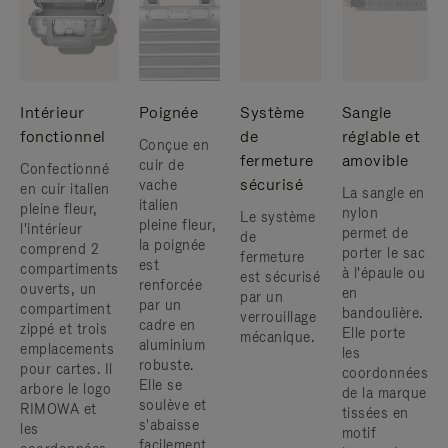
Intérieur
Poignée
Système
Sangle
fonctionnel
de
réglable et
Conçue en
fermeture
amovible
cuir de
Confectionné
sécurisé
vache
en cuir italien
La sangle en
italien
pleine fleur,
nylon
Le système
pleine fleur,
l'intérieur
permet de
de
la poignée
comprend 2
porter le sac
fermeture
est
compartiments
à l'épaule ou
est sécurisé
renforcée
ouverts, un
en
par un
par un
compartiment
bandoulière.
verrouillage
cadre en
zippé et trois
Elle porte
mécanique.
aluminium
emplacements
les
robuste. ​
pour cartes. Il
coordonnées
Elle se
arbore le logo
de la marque
soulève et
RIMOWA et
tissées en
s'abaisse
les
motif
facilement