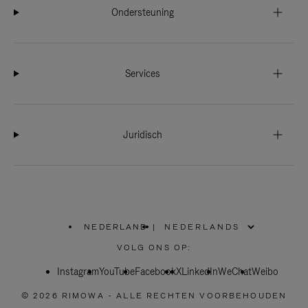
Ondersteuning
Services
Juridisch
NEDERLAND
|
,
SELECTEER
VOLG ONS OP:
UW
LAND
Instagram
YouTube
Facebook
X
LinkedIn
WeChat
Weibo
© 2026 RIMOWA - ALLE RECHTEN VOORBEHOUDEN