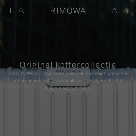
Original koffercollectie
De RIMOWA Original koffer, één van de meest iconische
kofferdesigns ooit, is gemaakt voor reizigers die zich
willen onderscheiden.