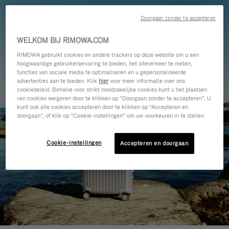
Doorgaan zonder te accepteren
WELKOM BIJ RIMOWA.COM
RIMOWA gebruikt cookies en andere trackers op deze website om u een
hoogwaardige gebruikerservaring te bieden, het siteverkeer te meten,
functies van sociale media te optimaliseren en u gepersonaliseerde
advertenties aan te bieden. Klik
hier
voor meer informatie over ons
cookiebeleid. Behalve voor strikt noodzakelijke cookies kunt u het plaatsen
van cookies weigeren door te klikken op “Doorgaan zonder te accepteren”. U
kunt ook alle cookies accepteren door te klikken op “Accepteren en
doorgaan”, of klik op “Cookie-instellingen” om uw voorkeuren in te stellen.
Cookie-instellingen
Accepteren en doorgaan