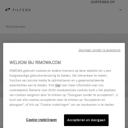
SORTEREN OP
FILTERS
10 producten
Doorgaan zonder te accepteren
WELKOM BIJ RIMOWA.COM
RIMOWA gebruikt cookies en andere trackers op deze website om u een
hoogwaardige gebruikerservaring te bieden, het siteverkeer te meten,
functies van sociale media te optimaliseren en u gepersonaliseerde
advertenties aan te bieden. Klik
hier
voor meer informatie over ons
cookiebeleid. Behalve voor strikt noodzakelijke cookies kunt u het plaatsen
van cookies weigeren door te klikken op “Doorgaan zonder te accepteren”. U
kunt ook alle cookies accepteren door te klikken op “Accepteren en
Never Still - Leer Toilettas
Never Still - Leer Rugzak Large
doorgaan”, of klik op “Cookie-instellingen” om uw voorkeuren in te stellen.
€ 590,00
met Flap
€ 1.850,00
Cookie-instellingen
Accepteren en doorgaan