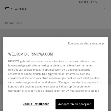
SORTEREN OP
FILTERS
10 producten
Doorgaan zonder te accepteren
WELKOM BIJ RIMOWA.COM
RIMOWA gebruikt cookies en andere trackers op deze website om u een
hoogwaardige gebruikerservaring te bieden, het siteverkeer te meten,
functies van sociale media te optimaliseren en u gepersonaliseerde
advertenties aan te bieden. Klik
hier
voor meer informatie over ons
cookiebeleid. Behalve voor strikt noodzakelijke cookies kunt u het plaatsen
van cookies weigeren door te klikken op “Doorgaan zonder te accepteren”. U
kunt ook alle cookies accepteren door te klikken op “Accepteren en
Never Still - Leer Toilettas
Never Still - Leer Rugzak Large
doorgaan”, of klik op “Cookie-instellingen” om uw voorkeuren in te stellen.
€ 590,00
met Flap
€ 1.850,00
Cookie-instellingen
Accepteren en doorgaan