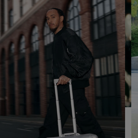
OM
DRUK
AF
HIER
TE
OM
SPELEN
HET
DEMPEN
OP
TE
HEFFEN