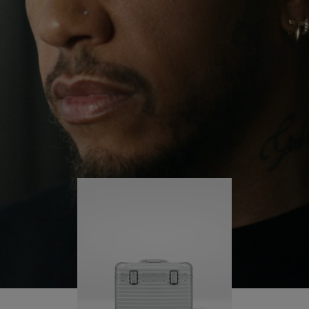
ervaringen over de hele wereld blijft hij zichzelf
OP
UITGESCHAKELD.
uitdagen en gaandeweg meer leren.
OM
DRUK
AF
HIER
Zijn RIMOWA Original Pilot begeleidt hem bij elke
stap van zijn reis - elk spoor op zijn koffer vertelt
TE
OM
een verhaal over waar hij is geweest en wat hij
SPELEN
HET
heeft bereikt.
DEMPEN
OP
TE
HEFFEN