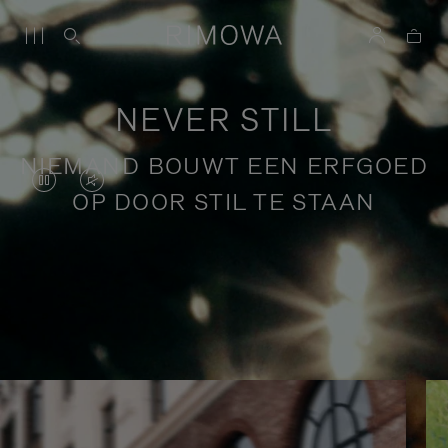
NEVER STILL
NIEMAND BOUWT EEN ERFGOED
DE
HET
OP DOOR STIL TE STAAN
VIDEO
GELUID
STAAT
VAN
OP
DE
Verhalen over bewust reizen
PAUZE,
VIDEO
DRUK
IS
OP
UITGESCHAKELD.