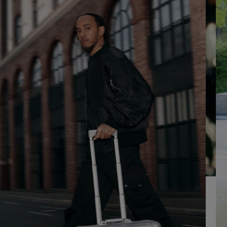
OM
DRUK
AF
HIER
TE
OM
SPELEN
HET
DEMPEN
OP
TE
HEFFEN