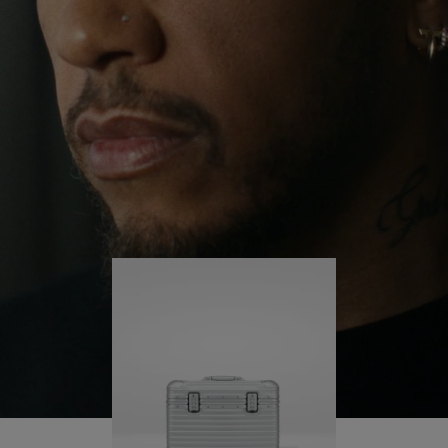
ervaringen over de hele wereld blijft hij zichzelf
OP
UITGESCHAKELD.
uitdagen en gaandeweg meer leren.
OM
DRUK
AF
HIER
Zijn RIMOWA Original Pilot begeleidt hem bij elke
stap van zijn reis - elk spoor op zijn koffer vertelt
TE
OM
een verhaal over waar hij is geweest en wat hij
SPELEN
HET
heeft bereikt.
DEMPEN
OP
TE
HEFFEN