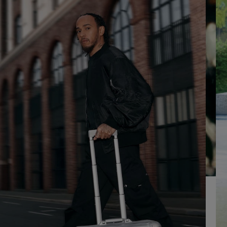
OM
DRUK
AF
HIER
TE
OM
SPELEN
HET
DEMPEN
OP
TE
HEFFEN