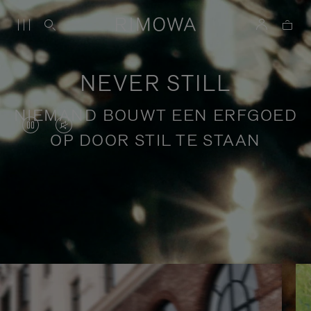
NEVER STILL
NIEMAND BOUWT EEN ERFGOED
DE
HET
OP DOOR STIL TE STAAN
VIDEO
GELUID
STAAT
VAN
OP
DE
Verhalen over bewust reizen
PAUZE,
VIDEO
DRUK
IS
OP
UITGESCHAKELD.