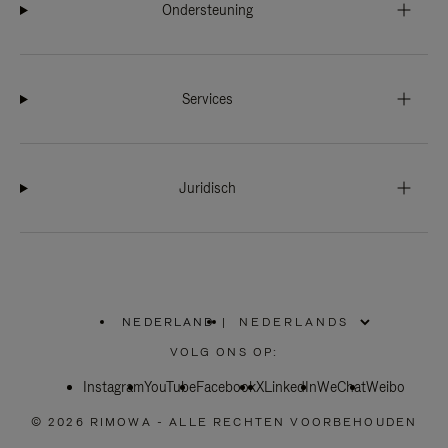
Ondersteuning
Services
Juridisch
NEDERLAND
|
,
SELECTEER
VOLG ONS OP:
UW
LAND
Instagram
YouTube
Facebook
X
LinkedIn
WeChat
Weibo
© 2026 RIMOWA - ALLE RECHTEN VOORBEHOUDEN